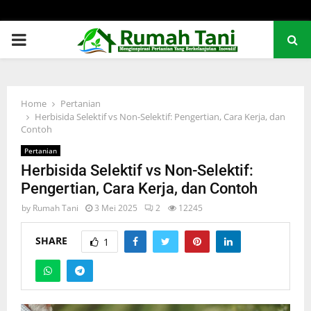
PRIMARY
MENU
Home
Pertanian
Herbisida Selektif vs Non-Selektif: Pengertian, Cara Kerja, dan
Contoh
Pertanian
Herbisida Selektif vs Non-Selektif:
Pengertian, Cara Kerja, dan Contoh
by
Rumah Tani
3 Mei 2025
2
12245
SHARE
1