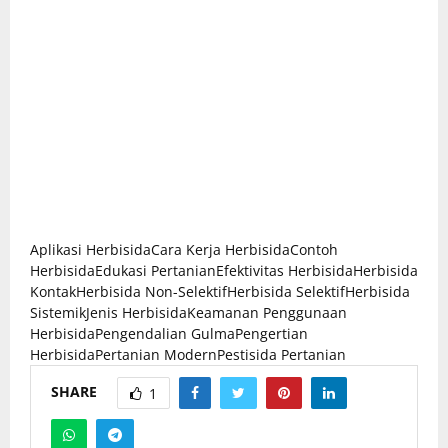
Aplikasi Herbisida
Cara Kerja Herbisida
Contoh
Herbisida
Edukasi Pertanian
Efektivitas Herbisida
Herbisida
Kontak
Herbisida Non-Selektif
Herbisida Selektif
Herbisida
Sistemik
Jenis Herbisida
Keamanan Penggunaan
Herbisida
Pengendalian Gulma
Pengertian
Herbisida
Pertanian Modern
Pestisida Pertanian
SHARE
1