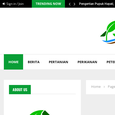
Sign in / Join
TRENDING NOW
ngan Serius Petani…
Pengertian Pupuk Hayati, 
HOME
BERITA
PERTANIAN
PERIKANAN
PET
Home
Page
ABOUT US