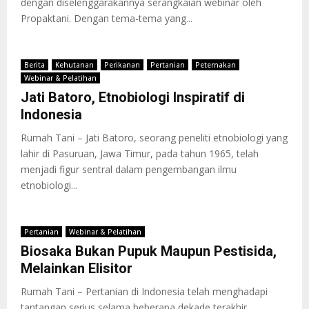
dengan diselenggarakannya serangkaian webinar oleh
Propaktani. Dengan tema-tema yang...
Berita
Kehutanan
Perikanan
Pertanian
Peternakan
Webinar & Pelatihan
Jati Batoro, Etnobiologi Inspiratif di
Indonesia
Rumah Tani – Jati Batoro, seorang peneliti etnobiologi yang
lahir di Pasuruan, Jawa Timur, pada tahun 1965, telah
menjadi figur sentral dalam pengembangan ilmu
etnobiologi...
Pertanian
Webinar & Pelatihan
Biosaka Bukan Pupuk Maupun Pestisida,
Melainkan Elisitor
Rumah Tani – Pertanian di Indonesia telah menghadapi
tantangan serius selama beberapa dekade terakhir,