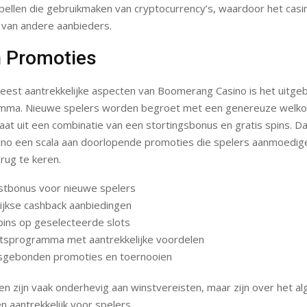
pellen die gebruikmaken van cryptocurrency’s, waardoor het casin
 van andere aanbieders.
n Promoties
eest aantrekkelijke aspecten van Boomerang Casino is het uitge
mma. Nieuwe spelers worden begroet met een genereuze welk
aat uit een combinatie van een stortingsbonus en gratis spins. D
sino een scala aan doorlopende promoties die spelers aanmoedi
rug te keren.
tbonus voor nieuwe spelers
ijkse cashback aanbiedingen
pins op geselecteerde slots
eitsprogramma met aantrekkelijke voordelen
sgebonden promoties en toernooien
n zijn vaak onderhevig aan winstvereisten, maar zijn over het 
en aantrekkelijk voor spelers.