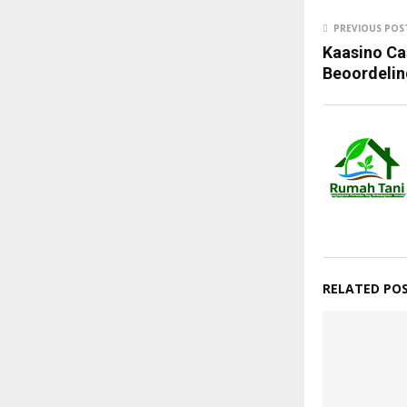
PREVIOUS POS
Kaasino Ca
Beoordelin
RELATED PO