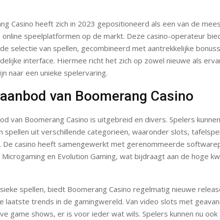
g Casino heeft zich in 2023 gepositioneerd als een van de mee
e online speelplatformen op de markt. Deze casino-operateur bie
de selectie van spellen, gecombineerd met aantrekkelijke bonus
delijke interface. Hiermee richt het zich op zowel nieuwe als erv
ijn naar een unieke spelervaring.
naanbod van Boomerang Casino
od van Boomerang Casino is uitgebreid en divers. Spelers kunne
 spellen uit verschillende categorieën, waaronder slots, tafelspel
s. De casino heeft samengewerkt met gerenommeerde software
 Microgaming en Evolution Gaming, wat bijdraagt aan de hoge kwa
sieke spellen, biedt Boomerang Casino regelmatig nieuwe releas
de laatste trends in de gamingwereld. Van video slots met geava
live game shows, er is voor ieder wat wils. Spelers kunnen nu ook