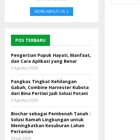
MORE ABOUT US
POS TERBARU
Pengertian Pupuk Hayati, Manfaat,
dan Cara Aplikasi yang Benar
3 Agustus 2026
Pangkas Tingkat Kehilangan
Gabah, Combine Harvester Kubota
dari Bina Pertiwi Jadi Solusi Petani
3 Agustus 2026
Biochar sebagai Pembenah Tanah :
Solusi Ramah Lingkungan untuk
Meningkatkan Kesuburan Lahan
Pertanian
29 Juli 2026