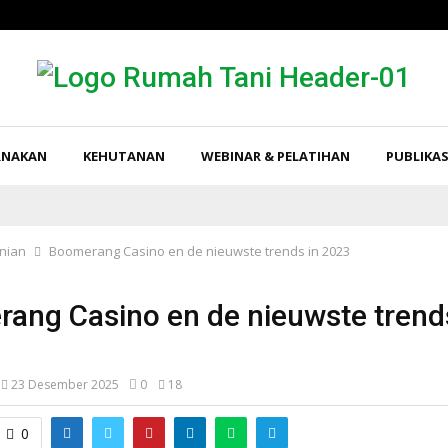
RNAKAN
KEHUTANAN
WEBINAR & PELATIHAN
PUBLIKAS
nian
Boomerang Casino en de nieuwste trends in 2023
ang Casino en de nieuwste trend
23 Desember 2025
0
18
0