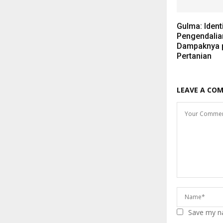
Gulma: Identi
Pengendalia
Dampaknya 
Pertanian
LEAVE A CO
Save my na