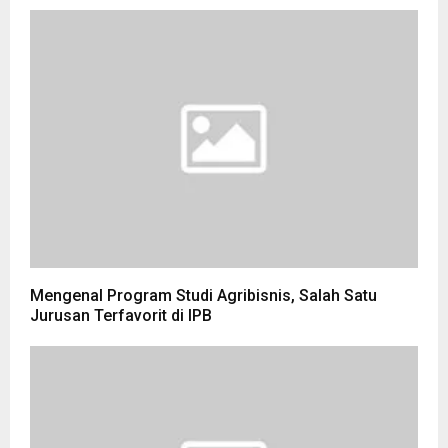
Mengenal Program Studi Agribisnis, Salah Satu
Jurusan Terfavorit di IPB