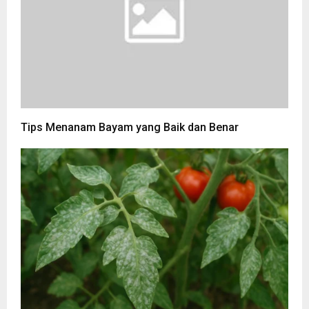
Tips Menanam Bayam yang Baik dan Benar