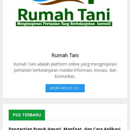
Rumah Tani
Rumah Tani adalah platform online yang menginspirasi
pertanian berkelanjutan melalui informasi, inovasi, dan
komunitas.
MORE ABOUT US
POS TERBARU
Pengertian Pupuk Hayati, Manfaat, dan Cara Aplikasi