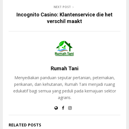
NEXT POST
Incognito Casino: Klantenservice die het
verschil maakt
Rumah Tani
Menyediakan panduan seputar pertanian, peternakan,
perikanan, dan kehutanan, Rumah Tani menjadi ruang
edukatif bagi semua yang peduli pada kemajuan sektor
agraris.
RELATED POSTS