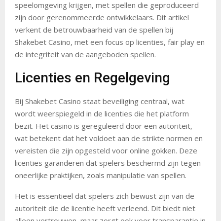
speelomgeving krijgen, met spellen die geproduceerd
zijn door gerenommeerde ontwikkelaars. Dit artikel
verkent de betrouwbaarheid van de spellen bij
Shakebet Casino, met een focus op licenties, fair play en
de integriteit van de aangeboden spellen.
Licenties en Regelgeving
Bij Shakebet Casino staat beveiliging centraal, wat
wordt weerspiegeld in de licenties die het platform
bezit. Het casino is gereguleerd door een autoriteit,
wat betekent dat het voldoet aan de strikte normen en
vereisten die zijn opgesteld voor online gokken. Deze
licenties garanderen dat spelers beschermd zijn tegen
oneerlijke praktijken, zoals manipulatie van spellen.
Het is essentieel dat spelers zich bewust zijn van de
autoriteit die de licentie heeft verleend. Dit biedt niet
alleen vertrouwen, maar zorgt ook voor transparantie in