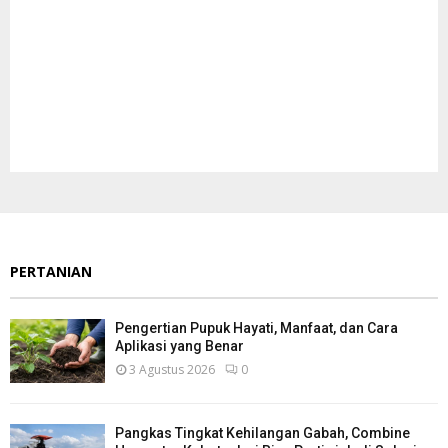
PERTANIAN
Pengertian Pupuk Hayati, Manfaat, dan Cara
Aplikasi yang Benar
3 Agustus 2026
0
Pangkas Tingkat Kehilangan Gabah, Combine