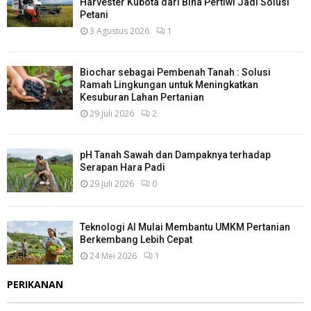
Harvester Kubota dari Bina Pertiwi Jadi Solusi
Petani
3 Agustus 2026
1
Biochar sebagai Pembenah Tanah : Solusi
Ramah Lingkungan untuk Meningkatkan
Kesuburan Lahan Pertanian
29 Juli 2026
2
pH Tanah Sawah dan Dampaknya terhadap
Serapan Hara Padi
29 Juli 2026
0
Teknologi AI Mulai Membantu UMKM Pertanian
Berkembang Lebih Cepat
24 Mei 2026
1
PERIKANAN