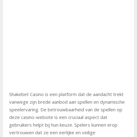
Shakebet Casino is een platform dat de aandacht trekt
vanwege zijn brede aanbod aan spellen en dynamische
speelervaring. De betrouwbaarheid van de spellen op
deze casino-website is een cruciaal aspect dat
gebruikers helpt bij hun keuze. Spelers kunnen erop
vertrouwen dat ze een eerlijke en veilige