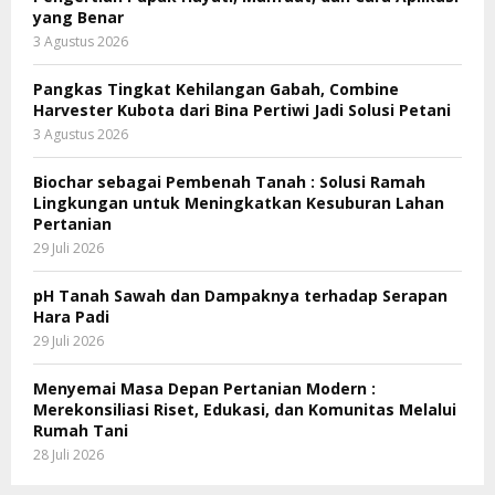
yang Benar
3 Agustus 2026
Pangkas Tingkat Kehilangan Gabah, Combine
Harvester Kubota dari Bina Pertiwi Jadi Solusi Petani
3 Agustus 2026
Biochar sebagai Pembenah Tanah : Solusi Ramah
Lingkungan untuk Meningkatkan Kesuburan Lahan
Pertanian
29 Juli 2026
pH Tanah Sawah dan Dampaknya terhadap Serapan
Hara Padi
29 Juli 2026
Menyemai Masa Depan Pertanian Modern :
Merekonsiliasi Riset, Edukasi, dan Komunitas Melalui
Rumah Tani
28 Juli 2026