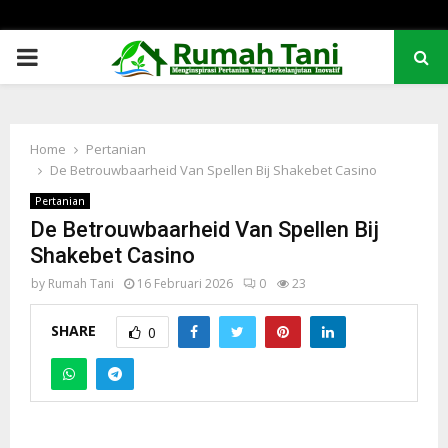
PRIMARY
MENU
Home
Pertanian
De Betrouwbaarheid Van Spellen Bij Shakebet Casino
Pertanian
De Betrouwbaarheid Van Spellen Bij
Shakebet Casino
by
Rumah Tani
16 Februari 2026
0
23
SHARE
0