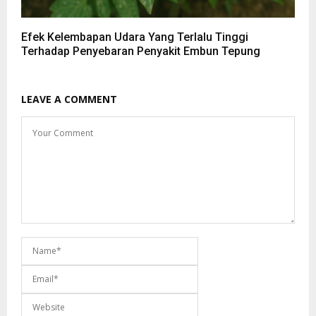
Efek Kelembapan Udara Yang Terlalu Tinggi
Terhadap Penyebaran Penyakit Embun Tepung
LEAVE A COMMENT