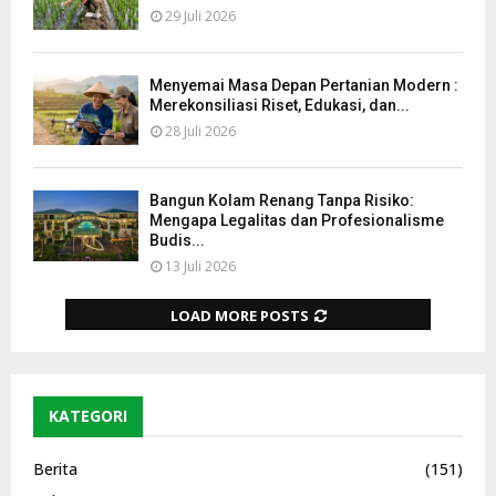
29 Juli 2026
Menyemai Masa Depan Pertanian Modern :
Merekonsiliasi Riset, Edukasi, dan...
28 Juli 2026
Bangun Kolam Renang Tanpa Risiko:
Mengapa Legalitas dan Profesionalisme
Budis...
13 Juli 2026
LOAD MORE POSTS
KATEGORI
Berita
(151)