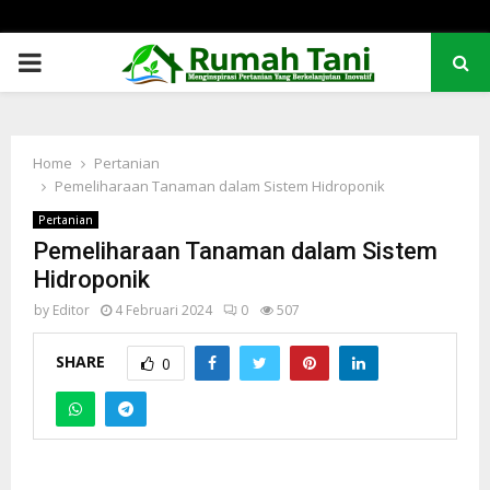
PRIMARY
MENU
Home
Pertanian
Pemeliharaan Tanaman dalam Sistem Hidroponik
Pertanian
Pemeliharaan Tanaman dalam Sistem
Hidroponik
by
Editor
4 Februari 2024
0
507
SHARE
0