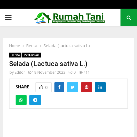
PRIMARY
MENU
Home
Berita
Selada (Lactuca sativa L.)
Berita
Pertanian
Selada (Lactuca sativa L.)
by
Editor
18 November 2023
0
411
SHARE
0