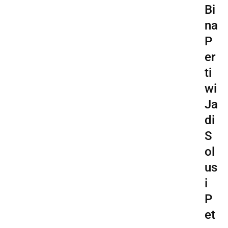
Bi
na
P
er
ti
wi
Ja
di
S
ol
us
i
P
et