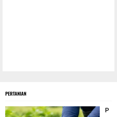
PERTANIAN
P