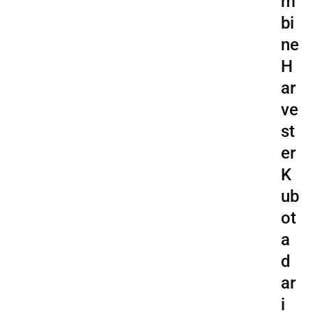
m
bi
ne
H
ar
ve
st
er
K
ub
ot
a
d
ar
i