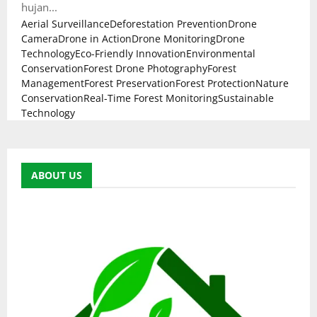
hujan...
Aerial Surveillance
Deforestation Prevention
Drone
Camera
Drone in Action
Drone Monitoring
Drone
Technology
Eco-Friendly Innovation
Environmental
Conservation
Forest Drone Photography
Forest
Management
Forest Preservation
Forest Protection
Nature
Conservation
Real-Time Forest Monitoring
Sustainable
Technology
ABOUT US