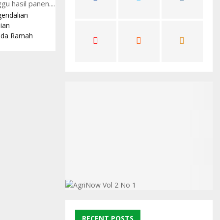
hasil panen....
C
endalian
ian
H
sida Ramah
RECENT POSTS