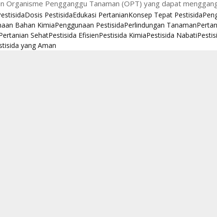
n Organisme Pengganggu Tanaman (OPT) yang dapat mengganggu 
Pestisida
Dosis Pestisida
Edukasi Pertanian
Konsep Tepat Pestisida
Peng
aan Bahan Kimia
Penggunaan Pestisida
Perlindungan Tanaman
Pertan
Pertanian Sehat
Pestisida Efisien
Pestisida Kimia
Pestisida Nabati
Pesti
stisida yang Aman