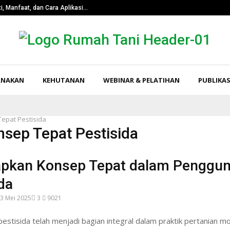
i, Manfaat, dan Cara Aplikasi…
Pangkas Tingk
RNAKAN
KEHUTANAN
WEBINAR & PELATIHAN
PUBLIKAS
epat Pestisida
nsep Tepat Pestisida
pkan Konsep Tepat dalam Penggu
da
3 Mei 2025
3
9021
stisida telah menjadi bagian integral dalam praktik pertanian m