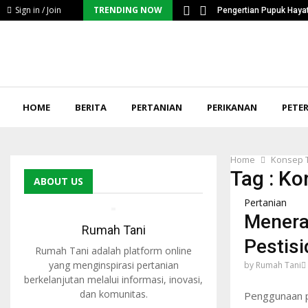
Sign in / Join
TRENDING NOW
ntangan Serius Petani…
Pengertian Pupuk Hayat
HOME
BERITA
PERTANIAN
PERIKANAN
PETE
Home
Konsep T
Tag : Ko
ABOUT US
Pertanian
Menera
Rumah Tani
Pestisi
Rumah Tani adalah platform online
yang menginspirasi pertanian
by
Rumah Tani
berkelanjutan melalui informasi, inovasi,
dan komunitas.
Penggunaan pe