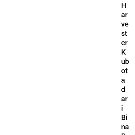
H
ar
ve
st
er
K
ub
ot
a
d
ar
i
Bi
na