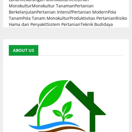
Monokultur
Monokultur Tanaman
Pertanian
Berkelanjutan
Pertanian Intensif
Pertanian Modern
Pola
Tanam
Pola Tanam Monokultur
Produktivitas Pertanian
Risiko
Hama dan Penyakit
Sistem Pertanian
Teknik Budidaya
ABOUT US