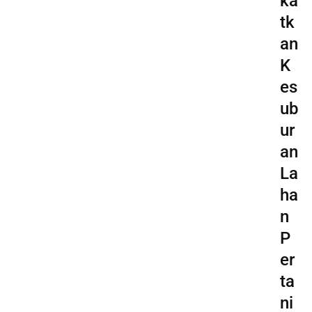
ka
tk
an
K
es
ub
ur
an
La
ha
n
P
er
ta
ni