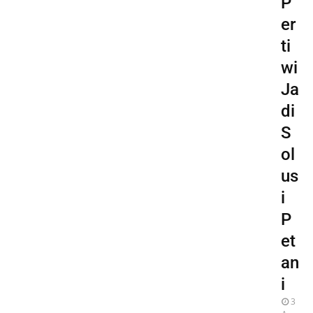
P
er
ti
wi
Ja
di
S
ol
us
i
P
et
an
i
3