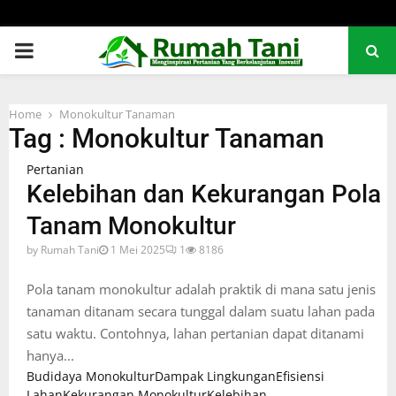
PRIMARY
MENU
Home
Monokultur Tanaman
Tag : Monokultur Tanaman
Pertanian
Kelebihan dan Kekurangan Pola
Tanam Monokultur
by
Rumah Tani
1 Mei 2025
1
8186
Pola tanam monokultur adalah praktik di mana satu jenis
tanaman ditanam secara tunggal dalam suatu lahan pada
satu waktu. Contohnya, lahan pertanian dapat ditanami
hanya...
Budidaya Monokultur
Dampak Lingkungan
Efisiensi
Lahan
Kekurangan Monokultur
Kelebihan