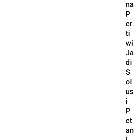
na
P
er
ti
wi
Ja
di
S
ol
us
i
P
et
an
i