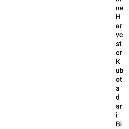
ne
H
ar
ve
st
er
K
ub
ot
a
d
ar
i
Bi