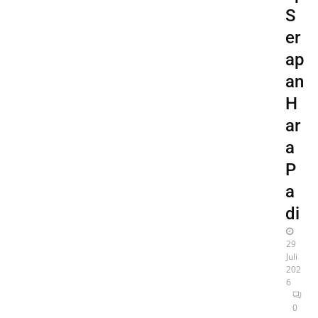
S
er
ap
an
H
ar
a
P
a
di
29
Juli
202
6
0