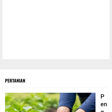
PERTANIAN
P
en
g