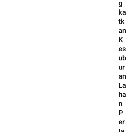
g
ka
tk
an
K
es
ub
ur
an
La
ha
n
P
er
ta