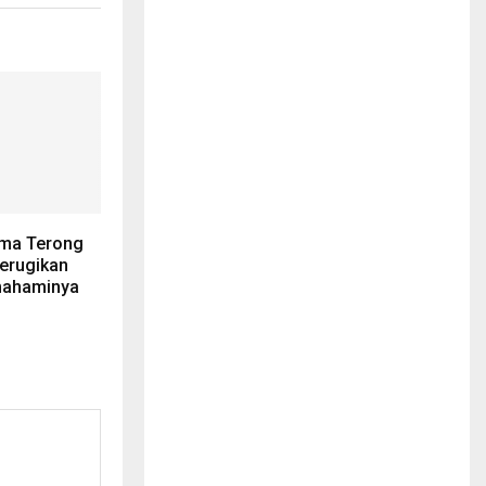
ama Terong
erugikan
mahaminya