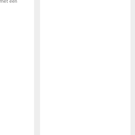
 met een