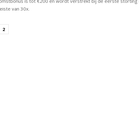
mstbonus is tot €200 en wordt verstrekt bij de eerste storting
eiste van 30x.
2