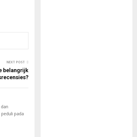
NEXT POST
e belangrijk
rsrecensies?
 dan
 peduli pada