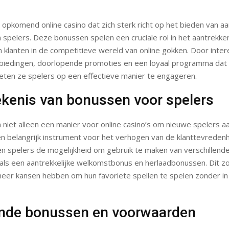
n opkomend online casino dat zich sterk richt op het bieden van aa
spelers. Deze bonussen spelen een cruciale rol in het aantrekke
klanten in de competitieve wereld van online gokken. Door inte
iedingen, doorlopende promoties en een loyaal programma dat 
eten ze spelers op een effectieve manier te engageren.
ekenis van bonussen voor spelers
 niet alleen een manier voor online casino’s om nieuwe spelers aa
en belangrijk instrument voor het verhogen van de klanttevredenhe
en spelers de mogelijkheid om gebruik te maken van verschillend
als een aantrekkelijke welkomstbonus en herlaadbonussen. Dit z
meer kansen hebben om hun favoriete spellen te spelen zonder in
nde bonussen en voorwaarden