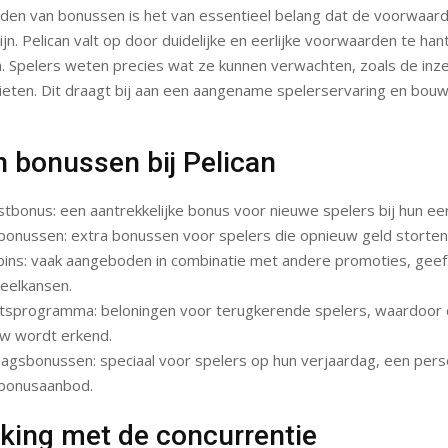
ieden van bonussen is het van essentieel belang dat de voorwaar
ijn. Pelican valt op door duidelijke en eerlijke voorwaarden te ha
. Spelers weten precies wat ze kunnen verwachten, zoals de inz
mieten. Dit draagt bij aan een aangename spelerservaring en bou
 bonussen bij Pelican
bonus: een aantrekkelijke bonus voor nieuwe spelers bij hun eer
bonussen: extra bonussen voor spelers die opnieuw geld storten
pins: vaak aangeboden in combinatie met andere promoties, geef
eelkansen.
eitsprogramma: beloningen voor terugkerende spelers, waardoor
uw wordt erkend.
agsbonussen: speciaal voor spelers op hun verjaardag, een persoo
 bonusaanbod.
jking met de concurrentie