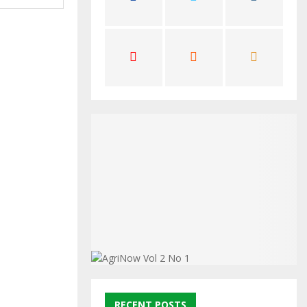
C
H
RECENT POSTS