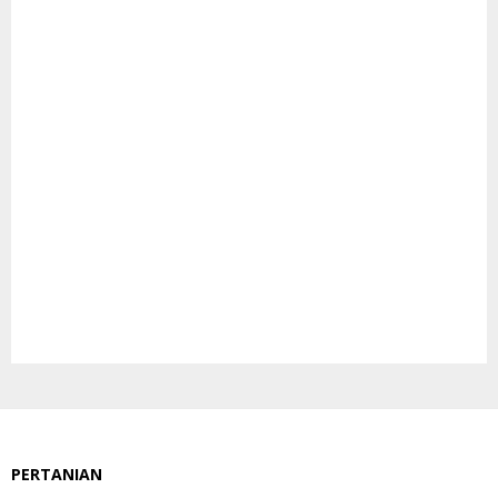
PERTANIAN