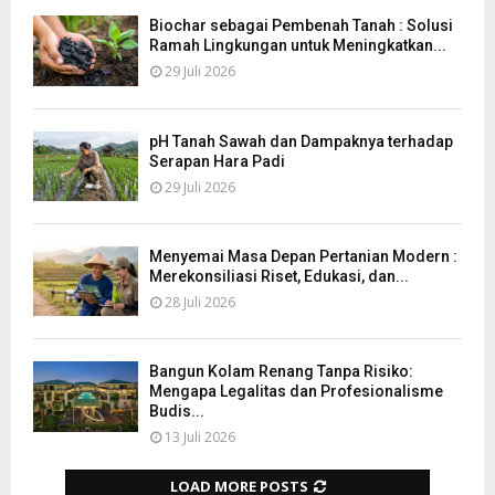
Biochar sebagai Pembenah Tanah : Solusi
Ramah Lingkungan untuk Meningkatkan...
29 Juli 2026
pH Tanah Sawah dan Dampaknya terhadap
Serapan Hara Padi
29 Juli 2026
Menyemai Masa Depan Pertanian Modern :
Merekonsiliasi Riset, Edukasi, dan...
28 Juli 2026
Bangun Kolam Renang Tanpa Risiko:
Mengapa Legalitas dan Profesionalisme
Budis...
13 Juli 2026
LOAD MORE POSTS