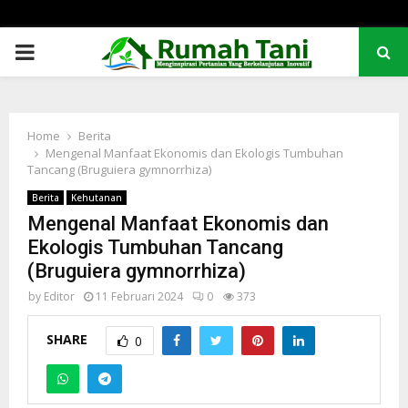
PRIMARY
MENU
Home
Berita
Mengenal Manfaat Ekonomis dan Ekologis Tumbuhan
Tancang (Bruguiera gymnorrhiza)
Berita
Kehutanan
Mengenal Manfaat Ekonomis dan
Ekologis Tumbuhan Tancang
(Bruguiera gymnorrhiza)
by
Editor
11 Februari 2024
0
373
SHARE
0