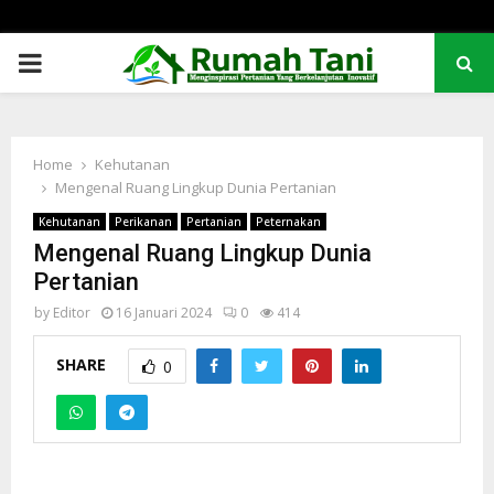
PRIMARY
MENU
Home
Kehutanan
Mengenal Ruang Lingkup Dunia Pertanian
Kehutanan
Perikanan
Pertanian
Peternakan
Mengenal Ruang Lingkup Dunia
Pertanian
by
Editor
16 Januari 2024
0
414
SHARE
0