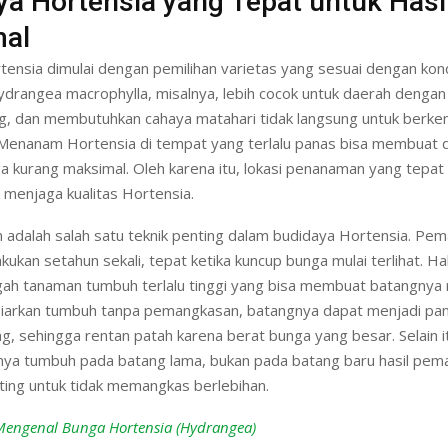
ya Hortensia yang Tepat untuk Hasi
al
ensia dimulai dengan pemilihan varietas yang sesuai dengan kond
ydrangea macrophylla, misalnya, lebih cocok untuk daerah dengan
g, dan membutuhkan cahaya matahari tidak langsung untuk berk
 Menanam Hortensia di tempat yang terlalu panas bisa membuat 
a kurang maksimal. Oleh karena itu, lokasi penanaman yang tepat
 menjaga kualitas Hortensia.
adalah salah satu teknik penting dalam budidaya Hortensia. Pe
kukan setahun sekali, tepat ketika kuncup bunga mulai terlihat. Hal
ah tanaman tumbuh terlalu tinggi yang bisa membuat batangnya r
biarkan tumbuh tanpa pemangkasan, batangnya dapat menjadi pa
g, sehingga rentan patah karena berat bunga yang besar. Selain i
nya tumbuh pada batang lama, bukan pada batang baru hasil pem
ting untuk tidak memangkas berlebihan.
Mengenal Bunga Hortensia (Hydrangea)