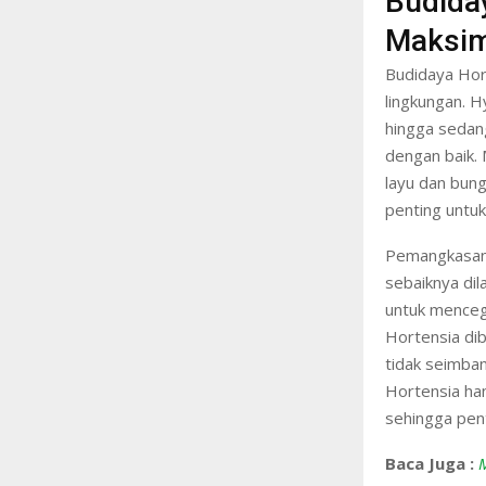
Budida
Maksim
Budidaya Hort
lingkungan. H
hingga sedan
dengan baik.
layu dan bung
penting untuk
Pemangkasan 
sebaiknya dila
untuk menceg
Hortensia di
tidak seimban
Hortensia ha
sehingga pen
Baca Juga :