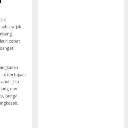
l
isi
 suhu sejuk
embang
daun cepat
 sangat
mangkasan
 ini bertujuan
apuh. Jika
njang dan
tu, bunga
angkasan,