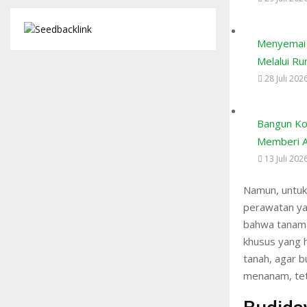
Menyemai 
Melalui Ru
28 Juli 202
Bangun Ko
Memberi 
13 Juli 202
Namun, untuk
perawatan ya
bahwa tanaman
khusus yang 
tanah, agar b
menanam, tet