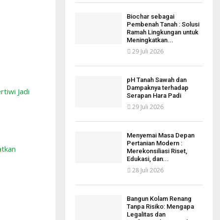
Biochar sebagai
Pembenah Tanah : Solusi
Ramah Lingkungan untuk
Meningkatkan...
29 Juli 2026
pH Tanah Sawah dan
Dampaknya terhadap
tiwi Jadi
Serapan Hara Padi
29 Juli 2026
Menyemai Masa Depan
Pertanian Modern :
atkan
Merekonsiliasi Riset,
Edukasi, dan...
28 Juli 2026
Bangun Kolam Renang
Tanpa Risiko: Mengapa
Legalitas dan