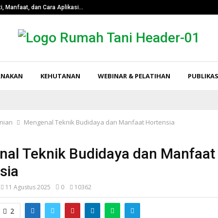
i, Manfaat, dan Cara Aplikasi…
Pangkas Tingk
RNAKAN
KEHUTANAN
WEBINAR & PELATIHAN
PUBLIKAS
nian
Mengenal Teknik Budidaya dan Manfaat Hortensia
al Teknik Budidaya dan Manfaat
sia
11 Agustus 2025
0
10362
2