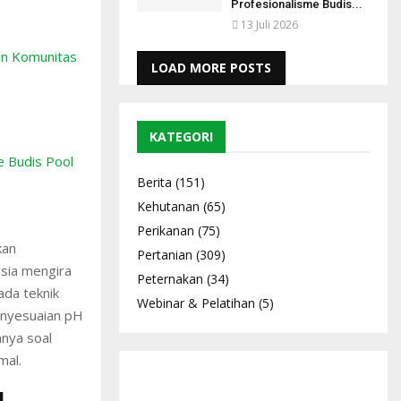
Profesionalisme Budis...
13 Juli 2026
an Komunitas
LOAD MORE POSTS
KATEGORI
e Budis Pool
Berita
(151)
Kehutanan
(65)
Perikanan
(75)
kan
Pertanian
(309)
sia mengira
Peternakan
(34)
ada teknik
Webinar & Pelatihan
(5)
enyesuaian pH
anya soal
mal.