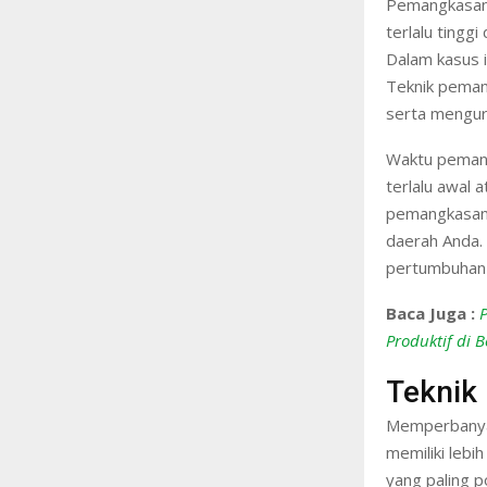
Pemangkasan
terlalu tinggi
Dalam kasus i
Teknik peman
serta mengura
Waktu pemang
terlalu awal 
pemangkasan d
daerah Anda.
pertumbuhan 
Baca Juga :
Produktif di B
Teknik
Memperbanyak
memiliki lebi
yang paling p