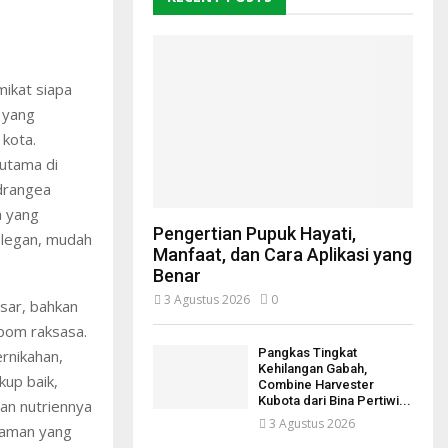
ikat siapa
 yang
kota.
rutama di
ydrangea
a yang
Pengertian Pupuk Hayati,
elegan, mudah
Manfaat, dan Cara Aplikasi yang
Benar
3 Agustus 2026
0
sar, bahkan
pom raksasa.
Pangkas Tingkat
ernikahan,
Kehilangan Gabah,
kup baik,
Combine Harvester
Kubota dari Bina Pertiwi...
dan nutriennya
3 Agustus 2026
laman yang