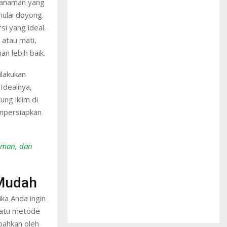
Tanaman yang
 mulai doyong.
i yang ideal.
atau mati,
n lebih baik.
lakukan
 Idealnya,
ng iklim di
empersiapkan
aman, dan
Mudah
ka Anda ingin
 satu metode
 bahkan oleh