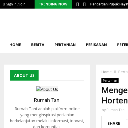
Sign in / Join
TRENDING NOW
ntangan Serius Petani…
Pengertian Pupuk Hayat
HOME
BERITA
PERTANIAN
PERIKANAN
PETE
Home
Perta
ABOUT US
Pertanian
Mengen
Horten
Rumah Tani
Rumah Tani adalah platform online
by
Rumah Tani
yang menginspirasi pertanian
berkelanjutan melalui informasi, inovasi,
SHARE
dan komunitas.