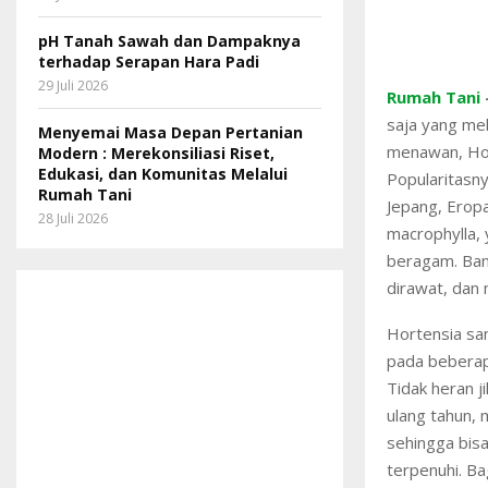
pH Tanah Sawah dan Dampaknya
terhadap Serapan Hara Padi
29 Juli 2026
Rumah Tani
saja yang me
Menyemai Masa Depan Pertanian
menawan, Hor
Modern : Merekonsiliasi Riset,
Edukasi, dan Komunitas Melalui
Popularitasny
Rumah Tani
Jepang, Eropa
28 Juli 2026
macrophylla, 
beragam. Ban
dirawat, dan
Hortensia san
pada beberap
Tidak heran j
ulang tahun, 
sehingga bisa
terpenuhi. B