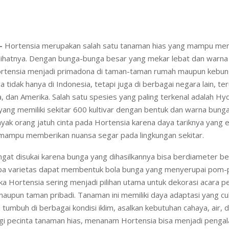
–
Hortensia merupakan salah satu tanaman hias yang mampu mem
lihatnya. Dengan bunga-bunga besar yang mekar lebat dan warna
tensia menjadi primadona di taman-taman rumah maupun kebun 
a tidak hanya di Indonesia, tetapi juga di berbagai negara lain, te
, dan Amerika. Salah satu spesies yang paling terkenal adalah H
yang memiliki sekitar 600 kultivar dengan bentuk dan warna bung
yak orang jatuh cinta pada Hortensia karena daya tariknya yang 
 mampu memberikan nuansa segar pada lingkungan sekitar.
gat disukai karena bunga yang dihasilkannya bisa berdiameter be
a varietas dapat membentuk bola bunga yang menyerupai pom-
ika Hortensia sering menjadi pilihan utama untuk dekorasi acara p
maupun taman pribadi. Tanaman ini memiliki daya adaptasi yang cu
 tumbuh di berbagai kondisi iklim, asalkan kebutuhan cahaya, air, 
agi pecinta tanaman hias, menanam Hortensia bisa menjadi penga