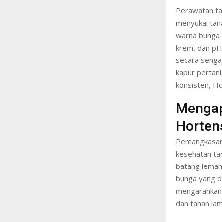
Perawatan ta
menyukai tan
warna bunga 
krem, dan pH
secara senga
kapur pertan
konsisten, H
Mengap
Horten
Pemangkasan 
kesehatan ta
batang lemah 
bunga yang di
mengarahkan 
dan tahan lam