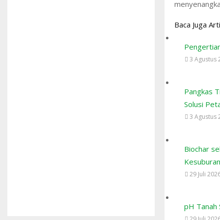
menyenangkan
Baca Juga Art
Pengertian
3 Agustus 
Pangkas Ti
Solusi Pet
3 Agustus 
Biochar s
Kesuburan
29 Juli 202
pH Tanah 
29 Juli 202