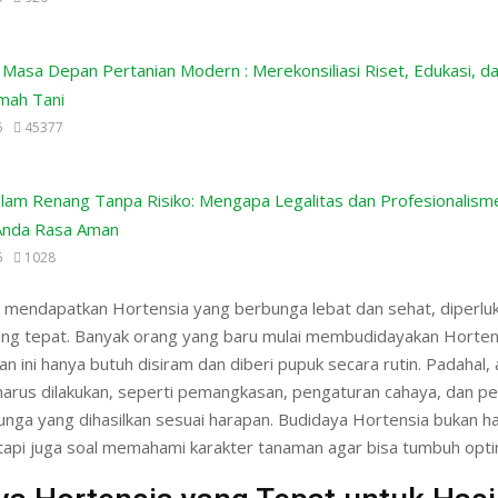
Masa Depan Pertanian Modern : Merekonsiliasi Riset, Edukasi, d
mah Tani
6
45377
lam Renang Tanpa Risiko: Mengapa Legalitas dan Profesionalism
Anda Rasa Aman
6
1028
 mendapatkan Hortensia yang berbunga lebat dan sehat, diperlu
ng tepat. Banyak orang yang baru mulai membudidayakan Horten
 ini hanya butuh disiram dan diberi pupuk secara rutin. Padahal, 
harus dilakukan, seperti pemangkasan, pengaturan cahaya, dan p
unga yang dihasilkan sesuai harapan. Budidaya Hortensia bukan h
api juga soal memahami karakter tanaman agar bisa tumbuh opti