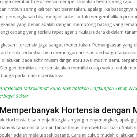
 juga membantu Hortensia mempertahankan bentuk yang rapi. 
 dan rimbun sering kali terlihat berantakan, apalagi jika batangnya
ni, pemangkasan bisa menjadi solusi untuk mengembalikan propors
gkasan yang benar adalah dengan memotong batang yang lemah 
ngi cabang yang terlalu rapat agar sirkulasi udara di dalam tanama
kasan Hortensia juga sangat menentukan. Pemangkasan yang di
atau terlalu terlambat bisa memengaruhi siklus berbunga tanaman.
ilakukan pada akhir musim dingin atau awal musim semi, tergantu
 Dengan demikian, Hortensia akan memiliki cukup waktu untuk m
bunga pada musim berikutnya.
Pengelolaan Mikroklimat: Kunci Menciptakan Lingkungan Sehat, Ny
erbagai Sektor
 Memperbanyak Hortensia dengan 
 Hortensia bisa menjadi kegiatan yang menyenangkan, apalagi ji
h banyak tanaman di taman tanpa harus membeli bibit baru. Salah
opuler adalah melalui stek batang. Cara ini cukup mudah dilakukan