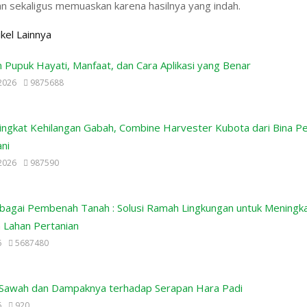
 sekaligus memuaskan karena hasilnya yang indah.
ikel Lainnya
 Pupuk Hayati, Manfaat, dan Cara Aplikasi yang Benar
2026
9875688
ngkat Kehilangan Gabah, Combine Harvester Kubota dari Bina Per
ani
2026
987590
ebagai Pembenah Tanah : Solusi Ramah Lingkungan untuk Meningk
 Lahan Pertanian
6
5687480
Sawah dan Dampaknya terhadap Serapan Hara Padi
6
920