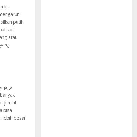
 ini
emengaruhi
ilkan putih
bahkan
ang atau
 yang
enjaga
 banyak
an jumlah
a bisa
 lebih besar