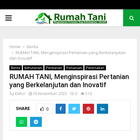
PRIMARY
MENU
Home
Berita
RUMAH TANI, Menginspirasi Pertanian yang Berkelanjutan
dan Inovatif
Berita
Kehutanan
Perikanan
Pertanian
Peternakan
RUMAH TANI, Menginspirasi Pertanian
yang Berkelanjutan dan Inovatif
by
Editor
29 November 2023
0
510
SHARE
0