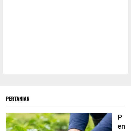
PERTANIAN
P
en