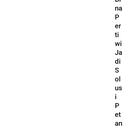
na
P
er
ti
wi
Ja
di
S
ol
us
i
P
et
an