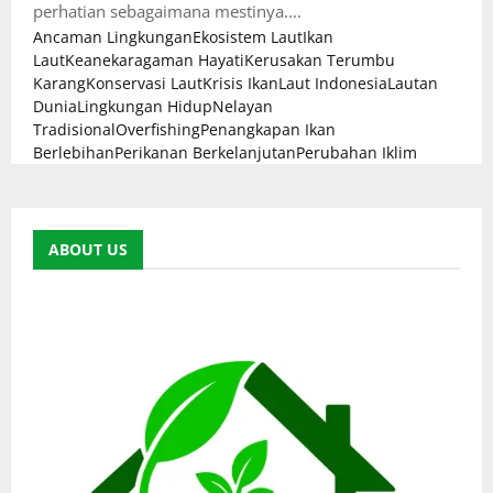
perhatian sebagaimana mestinya....
Ancaman Lingkungan
Ekosistem Laut
Ikan
Laut
Keanekaragaman Hayati
Kerusakan Terumbu
Karang
Konservasi Laut
Krisis Ikan
Laut Indonesia
Lautan
Dunia
Lingkungan Hidup
Nelayan
Tradisional
Overfishing
Penangkapan Ikan
Berlebihan
Perikanan Berkelanjutan
Perubahan Iklim
ABOUT US