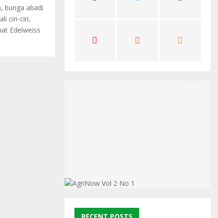
, bunga abadi
C
ciri-ciri,
H
hat Edelweiss
RECENT POSTS