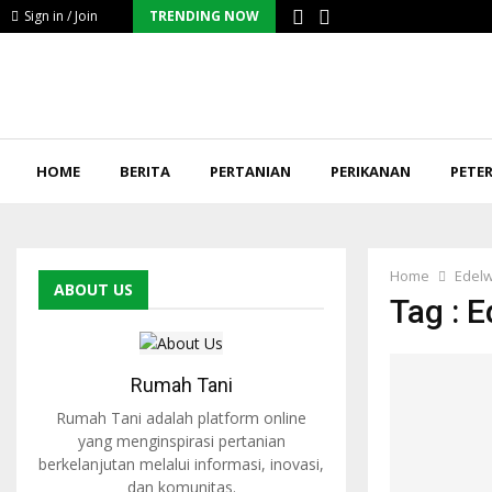
Sign in / Join
TRENDING NOW
HOME
BERITA
PERTANIAN
PERIKANAN
PETE
Home
Edelw
ABOUT US
Tag : 
Rumah Tani
Rumah Tani adalah platform online
yang menginspirasi pertanian
berkelanjutan melalui informasi, inovasi,
dan komunitas.