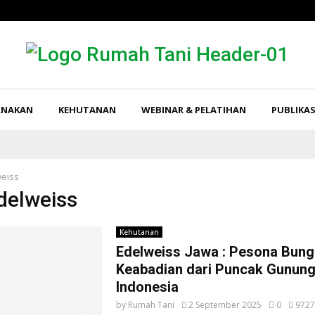
RNAKAN
KEHUTANAN
WEBINAR & PELATIHAN
PUBLIKAS
eiss
Edelweiss
Kehutanan
Edelweiss Jawa : Pesona Bung
Keabadian dari Puncak Gunun
Indonesia
by
Rumah Tani
2 September 2025
0
9727