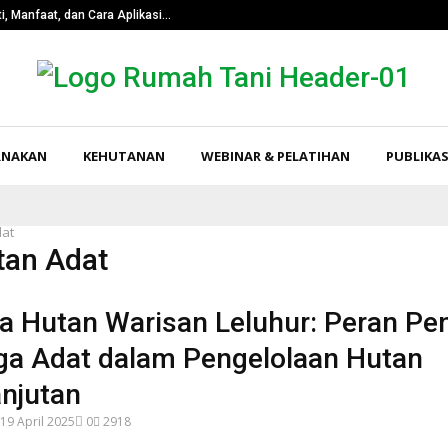
i, Manfaat, dan Cara Aplikasi…
Pangkas Tingk
RNAKAN
KEHUTANAN
WEBINAR & PELATIHAN
PUBLIKAS
dat
tan Adat
a Hutan Warisan Leluhur: Peran Pe
a Adat dalam Pengelolaan Hutan
anjutan
19 April 2025
0
2918