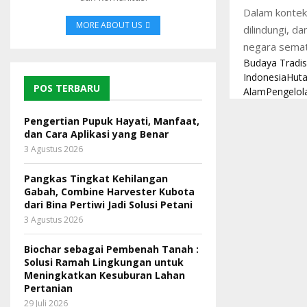
Dalam kontek
MORE ABOUT US
dilindungi, d
negara semata
Budaya Tradis
Indonesia
Huta
POS TERBARU
Alam
Pengelol
Pengertian Pupuk Hayati, Manfaat,
dan Cara Aplikasi yang Benar
3 Agustus 2026
Pangkas Tingkat Kehilangan
Gabah, Combine Harvester Kubota
dari Bina Pertiwi Jadi Solusi Petani
3 Agustus 2026
Biochar sebagai Pembenah Tanah :
Solusi Ramah Lingkungan untuk
Meningkatkan Kesuburan Lahan
Pertanian
29 Juli 2026