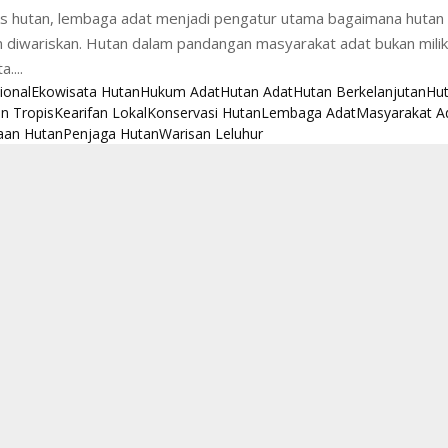
s hutan, lembaga adat menjadi pengatur utama bagaimana hutan 
an diwariskan. Hutan dalam pandangan masyarakat adat bukan milik
....
ional
Ekowisata Hutan
Hukum Adat
Hutan Adat
Hutan Berkelanjutan
Hu
n Tropis
Kearifan Lokal
Konservasi Hutan
Lembaga Adat
Masyarakat A
aan Hutan
Penjaga Hutan
Warisan Leluhur