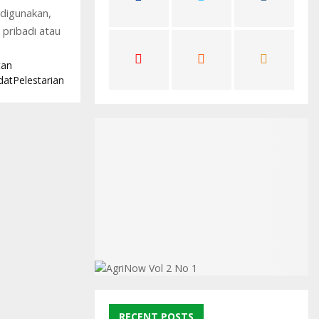
digunakan,
C
 pribadi atau
H
tan
dat
Pelestarian
RECENT POSTS