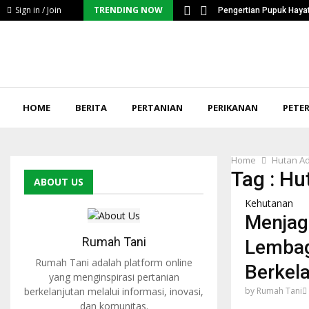
Sign in / Join
TRENDING NOW
ntangan Serius Petani…
Pengertian Pupuk Hayat
HOME
BERITA
PERTANIAN
PERIKANAN
PETE
Home
Hutan A
Tag : Hu
ABOUT US
Kehutanan
Menjag
Rumah Tani
Lembag
Rumah Tani adalah platform online
Berkel
yang menginspirasi pertanian
berkelanjutan melalui informasi, inovasi,
by
Rumah Tani
dan komunitas.