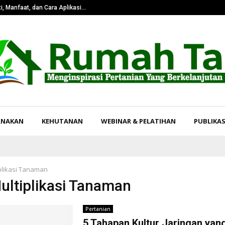
i, Manfaat, dan Cara Aplikasi…
Pangkas Tingk
RNAKAN
KEHUTANAN
WEBINAR & PELATIHAN
PUBLIKAS
plikasi Tanaman
Multiplikasi Tanaman
Pertanian
5 Tahapan Kultur Jaringan yan