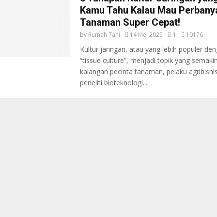
Kamu Tahu Kalau Mau Perbany
Tanaman Super Cepat!
by
Rumah Tani
14 Mei 2025
1
10176
Kultur jaringan, atau yang lebih populer de
“tissue culture”, menjadi topik yang semaki
kalangan pecinta tanaman, pelaku agribisni
peneliti bioteknologi....