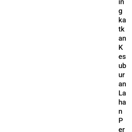
in
g
ka
tk
an
K
es
ub
ur
an
La
ha
n
P
er