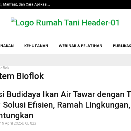
i, Manfaat, dan Cara Aplikasi…
Pangkas Tingk
RNAKAN
KEHUTANAN
WEBINAR & PELATIHAN
PUBLIKAS
ioflok
stem Bioflok
i Budidaya Ikan Air Tawar dengan 
: Solusi Efisien, Ramah Lingkungan
ntungkan
19 April 2025
0
823