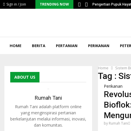
Sign in / Join
TRENDING NOW
ntangan Serius Petani…
Pengertian Pupuk Hayat
HOME
BERITA
PERTANIAN
PERIKANAN
PETE
Home
Sistem B
Tag : Si
ABOUT US
Perikanan
Revolus
Rumah Tani
Bioflok
Rumah Tani adalah platform online
yang menginspirasi pertanian
Mengu
berkelanjutan melalui informasi, inovasi,
by
Rumah Tani
dan komunitas.