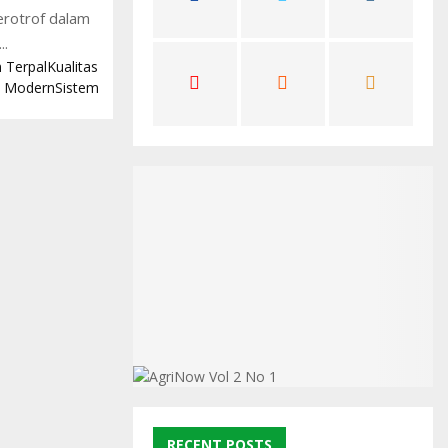
rotrof dalam
C
..
H
 Terpal
Kualitas
n Modern
Sistem
RECENT POSTS