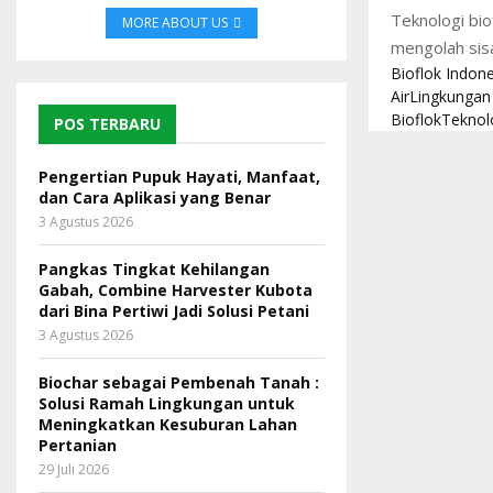
Teknologi bi
MORE ABOUT US
mengolah sisa
Bioflok Indon
Air
Lingkungan
Bioflok
Teknolo
POS TERBARU
Pengertian Pupuk Hayati, Manfaat,
dan Cara Aplikasi yang Benar
3 Agustus 2026
Pangkas Tingkat Kehilangan
Gabah, Combine Harvester Kubota
dari Bina Pertiwi Jadi Solusi Petani
3 Agustus 2026
Biochar sebagai Pembenah Tanah :
Solusi Ramah Lingkungan untuk
Meningkatkan Kesuburan Lahan
Pertanian
29 Juli 2026