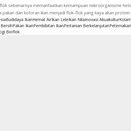
oflok sebenarnya memanfaatkan kemampuan mikroorganisme hete
 pakan dan kotoran ikan menjadi flok-flok yang kaya akan protein..
esia
Budidaya Ikan
Hemat Air
Ikan Lele
Ikan Nila
Inovasi Akuakultur
Kolam
 Bersih
Pakan Ikan
Pembibitan Ikan
Pertanian Berkelanjutan
Peternaka
gi Bioflok