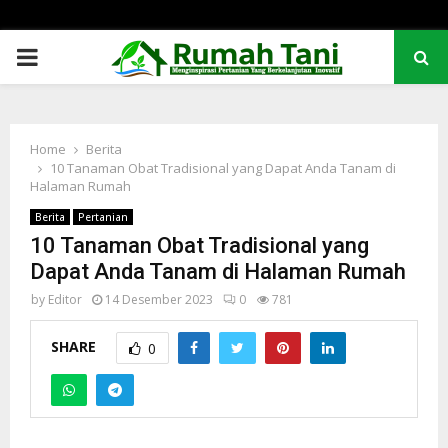
PRIMARY
MENU
Home
Berita
10 Tanaman Obat Tradisional yang Dapat Anda Tanam di
Halaman Rumah
Berita
Pertanian
10 Tanaman Obat Tradisional yang
Dapat Anda Tanam di Halaman Rumah
by
Editor
14 Desember 2023
0
781
SHARE
0