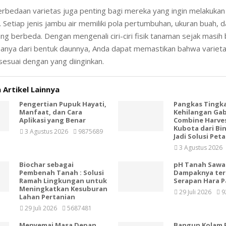
bedaan varietas juga penting bagi mereka yang ingin melakukan
. Setiap jenis jambu air memiliki pola pertumbuhan, ukuran buah, 
g berbeda. Dengan mengenali ciri-ciri fisik tanaman sejak masih 
hanya dari bentuk daunnya, Anda dapat memastikan bahwa varietas
esuai dengan yang diinginkan.
 Artikel Lainnya
Pengertian Pupuk Hayati,
Pangkas Tingk
Manfaat, dan Cara
Kehilangan Ga
Aplikasi yang Benar
Combine Harve
Kubota dari Bin
3 Agustus 2026
9875689
Jadi Solusi Peta
3 Agustus 2026
Biochar sebagai
pH Tanah Sawa
Pembenah Tanah : Solusi
Dampaknya te
Ramah Lingkungan untuk
Serapan Hara P
Meningkatkan Kesuburan
29 Juli 2026
9
Lahan Pertanian
29 Juli 2026
5687481
Menyemai Masa Depan
Bangun Kolam 