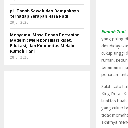
pH Tanah Sawah dan Dampaknya
terhadap Serapan Hara Padi
29 Juli 2026
Rumah Tani
Menyemai Masa Depan Pertanian
yang paling d
Modern : Merekonsiliasi Riset,
dibudidayakan
Edukasi, dan Komunitas Melalui
Rumah Tani
cukup tinggi 
28 Juli 2026
rumah, kebun
tanaman ini j
penanam untu
Salah satu h
King Rose. Ke
kualitas buah
yang cukup be
tidak memaha
akhirnya men