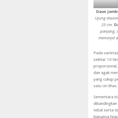
Daun Jambu 
Ujung daunny
25 cm.
Da
panjang, 
menonjol da
Pada varietas
sekitar 10 hi
proporsional,
dan agak meng
yang cukup p
satu ciri kha
Sementara itu
dibandingkan 
tebal serta t
biasanya hija