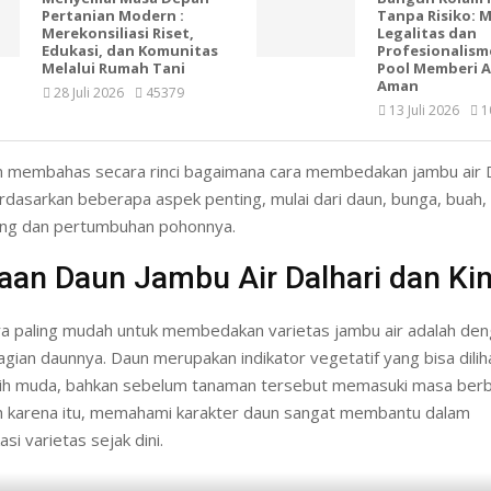
Pertanian Modern :
Tanpa Risiko: 
Merekonsiliasi Riset,
Legalitas dan
Edukasi, dan Komunitas
Profesionalism
Melalui Rumah Tani
Pool Memberi 
Aman
28 Juli 2026
45379
13 Juli 2026
1
kan membahas secara rinci bagaimana cara membedakan jambu air D
dasarkan beberapa aspek penting, mulai dari daun, bunga, buah,
ang dan pertumbuhan pohonnya.
aan Daun Jambu Air Dalhari dan Ki
ara paling mudah untuk membedakan varietas jambu air adalah de
ian daunnya. Daun merupakan indikator vegetatif yang bisa dilih
h muda, bahkan sebelum tanaman tersebut memasuki masa berb
h karena itu, memahami karakter daun sangat membantu dalam
si varietas sejak dini.