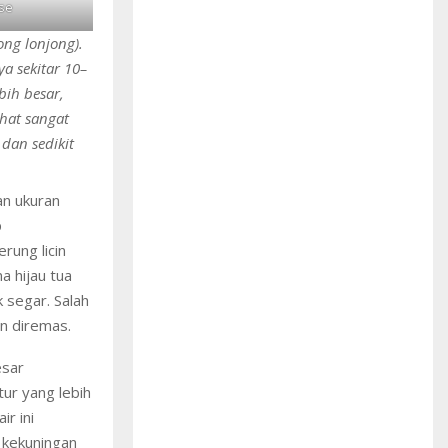
se
ng lonjong).
a sekitar 10–
bih besar,
hat sangat
 dan sedikit
an ukuran
p
rung licin
a hijau tua
 segar. Salah
un diremas.
esar
tur yang lebih
ir ini
 kekuningan