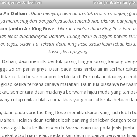
Daun Jambu Air Dalhari
Daun Jambu Air King Ro
Air Dalhari :
Daun menyirip dengan bentuk oval memanjang (joro
a meruncing dan pangkalnya sedikit membulat. Ukuran panjangny
un Jambu Air King Rose :
Ukuran helaian daun King Rose jauh le
dan lebar dibandingkan Dalhari. Tulang daun di bagian bawah terli
n tegas. Selain itu, tekstur daun King Rose terasa lebih tebal, kaku,
kasar jika dipegang.
 Dalhari, daun memiliki bentuk jorong hingga jorong lonjong deng
ngga 25 cm panjangnya. Daun pada jenis jambu air ini terlihat cuku
 tidak terlalu besar maupun terlalu kecil. Permukaan daunnya cende
kilap ketika terkena cahaya matahari. Daun tua biasanya berwarn
ekat, sementara daun mudanya berwarna hijau muda yang tampak
s yang cukup unik adalah aroma khas yang muncul ketika helaian da
, daun pada varietas King Rose memiliki ukuran yang jauh lebih b
Dalhari. Helaian daun terlihat lebih panjang dan lebar dengan teks
erasa agak kaku ketika disentuh. Warna daun tua pada jenis jambu a
u pekat atau hijau gelap, sedangkan daun mudanya berwarna hijau