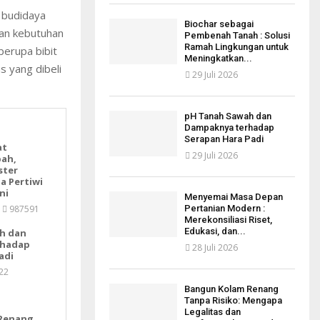
 budidaya
Biochar sebagai
dan kebutuhan
Pembenah Tanah : Solusi
Ramah Lingkungan untuk
berupa bibit
Meningkatkan...
 yang dibeli
29 Juli 2026
pH Tanah Sawah dan
Dampaknya terhadap
Serapan Hara Padi
at
29 Juli 2026
bah,
ster
a Pertiwi
ni
Menyemai Masa Depan
987591
Pertanian Modern :
Merekonsiliasi Riset,
Edukasi, dan...
h dan
rhadap
28 Juli 2026
adi
22
Bangun Kolam Renang
Tanpa Risiko: Mengapa
Legalitas dan
Renang