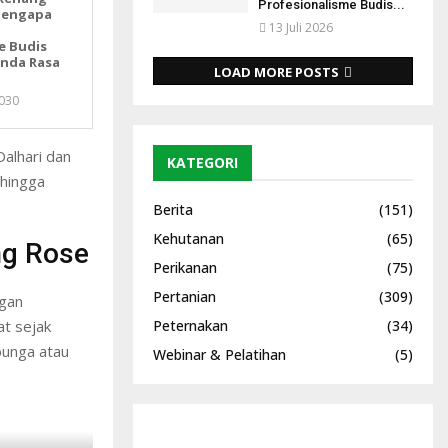
Profesionalisme Budis...
Mengapa
13 Juli 2026
e Budis
Anda Rasa
LOAD MORE POSTS
030
alhari dan
KATEGORI
 hingga
Berita
(151)
Kehutanan
(65)
ng Rose
Perikanan
(75)
Pertanian
(309)
ngan
at sejak
Peternakan
(34)
unga atau
Webinar & Pelatihan
(5)