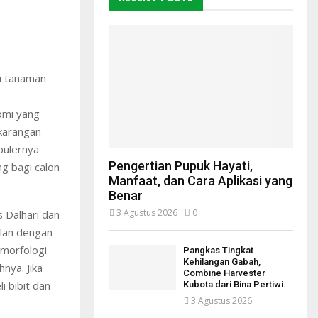
tu tanaman
nomi yang
ekarangan
pulernya
Pengertian Pupuk Hayati,
g bagi calon
Manfaat, dan Cara Aplikasi yang
Benar
3 Agustus 2026
0
 Dalhari dan
ulan dengan
 morfologi
Pangkas Tingkat
Kehilangan Gabah,
nya. Jika
Combine Harvester
 bibit dan
Kubota dari Bina Pertiwi...
3 Agustus 2026