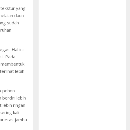
i tekstur yang
 helaian daun
yang sudah
uruhan
gas. Hal ini
at. Pada
ga membentuk
erlihat lebih
k pohon.
berdiri lebih
 lebih ringan
ering kali
arietas jambu