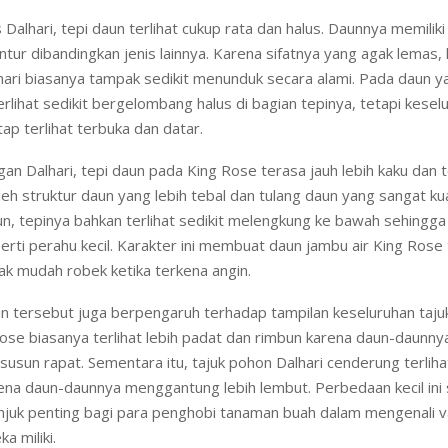
 Dalhari, tepi daun terlihat cukup rata dan halus. Daunnya memilik
lentur dibandingkan jenis lainnya. Karena sifatnya yang agak lemas,
hari biasanya tampak sedikit menunduk secara alami. Pada daun 
erlihat sedikit bergelombang halus di bagian tepinya, tetapi kesel
ap terlihat terbuka dan datar.
n Dalhari, tepi daun pada King Rose terasa jauh lebih kaku dan te
eh struktur daun yang lebih tebal dan tulang daun yang sangat ku
n, tepinya bahkan terlihat sedikit melengkung ke bawah sehing
rti perahu kecil. Karakter ini membuat daun jambu air King Rose t
ak mudah robek ketika terkena angin.
n tersebut juga berpengaruh terhadap tampilan keseluruhan taju
se biasanya terlihat lebih padat dan rimbun karena daun-daunnya 
susun rapat. Sementara itu, tajuk pohon Dalhari cenderung terlihat
ena daun-daunnya menggantung lebih lembut. Perbedaan kecil ini s
njuk penting bagi para penghobi tanaman buah dalam mengenali v
a miliki.