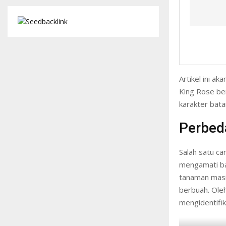
Artikel ini a
King Rose ber
karakter bat
Perbed
Salah satu c
mengamati bag
tanaman masi
berbuah. Ole
mengidentifika