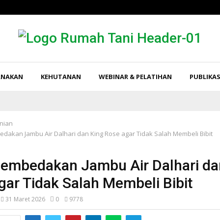
RNAKAN
KEHUTANAN
WEBINAR & PELATIHAN
PUBLIKAS
nian
dakan Jambu Air Dalhari dan King Rose agar Tidak Salah Membeli Bibit
embedakan Jambu Air Dalhari da
gar Tidak Salah Membeli Bibit
31 Maret 2026
0
9778