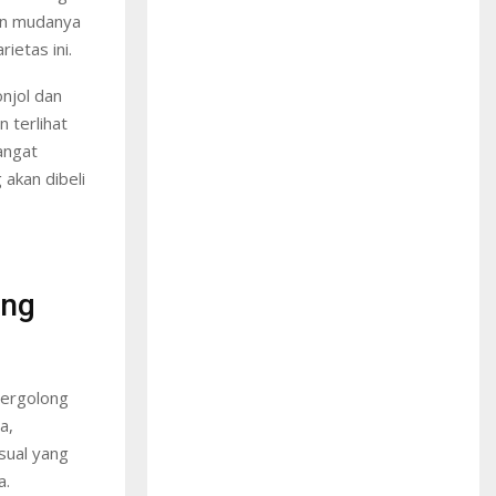
aun mudanya
ietas ini.
onjol dan
 terlihat
angat
 akan dibeli
ing
tergolong
a,
sual yang
a.