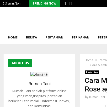
Sign in / Join
TRENDING NOW
HOME
BERITA
PERTANIAN
PERIKANAN
PETE
Home
Perta
ABOUT US
Cara Membe
Pertanian
Cara M
Rumah Tani
Rose a
Rumah Tani adalah platform online
yang menginspirasi pertanian
by
Rumah Tani
berkelanjutan melalui informasi, inovasi,
dan komunitas.