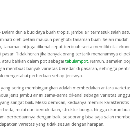
–
Dalam dunia budidaya buah tropis, jambu air termasuk salah sa
iminati oleh petani maupun penghobi tanaman buah. Selain mudah
, tanaman ini juga dikenal cepat berbuah serta memiliki nilai eko
di pasar. Tidak heran jika banyak orang tertarik menanamnya di p
, atau bahkan dalam pot sebagai
tabulampot
. Namun, semakin po
uga membuat banyak varietas beredar di pasaran, sehingga pentin
k mengetahui perbedaan setiap jenisnya.
al yang sering membingungkan adalah membedakan antara varietas
dua jenis jambu air ini sama-sama dikenal sebagai varietas ungg
 yang sangat baik. Meski demikian, keduanya memiliki karakteristik
rbeda, mulai dari bentuk daun, struktur bunga, hingga ukuran buah
mi perbedaannya dengan baik, seseorang bisa saja salah membeli
dapatkan varietas yang tidak sesuai dengan harapan.