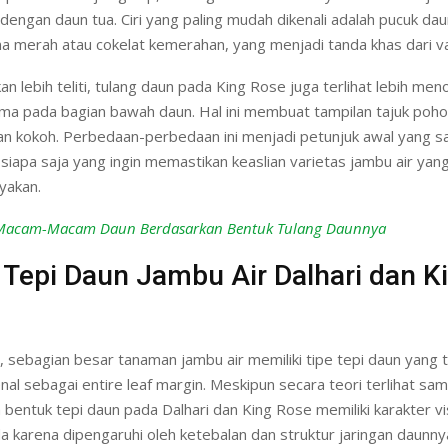
dengan daun tua. Ciri yang paling mudah dikenali adalah pucuk d
 merah atau cokelat kemerahan, yang menjadi tanda khas dari var
kan lebih teliti, tulang daun pada King Rose juga terlihat lebih men
ma pada bagian bawah daun. Hal ini membuat tampilan tajuk pohon
dan kokoh. Perbedaan-perbedaan ini menjadi petunjuk awal yang s
siapa saja yang ingin memastikan keaslian varietas jambu air yang
yakan.
Macam-Macam Daun Berdasarkan Bentuk Tulang Daunnya
 Tepi Daun Jambu Air Dalhari dan K
, sebagian besar tanaman jambu air memiliki tipe tepi daun yang 
enal sebagai entire leaf margin. Meskipun secara teori terlihat sam
bentuk tepi daun pada Dalhari dan King Rose memiliki karakter vi
 karena dipengaruhi oleh ketebalan dan struktur jaringan daunny