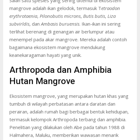
Salah satu spesies yang sering ditemui di ekosistem
mangrove adalah ikan gelodok, termasuk T
etraodon
erythrotaenia
,
Pilonobutis microns
,
Butis butis
,
Liza
subvirldis
, dan
Ambasis buruensis
. Ikan-ikan ini sering
terlihat berenang di genangan air berlumpur atau
menempel pada akar mangrove. Mereka adalah contoh
bagaimana ekosistem mangrove mendukung
keanekaragaman hayati yang unik.
Arthropoda dan Amphibia
Hutan Mangrove
Ekosistem mangrove, yang merupakan hutan khas yang
tumbuh di wilayah perbatasan antara daratan dan
perairan, adalah rumah bagi berbagai bentuk kehidupan,
termasuk kelompok Arthropoda terbang dan amphibia.
Penelitian yang dilakukan oleh Abe pada tahun 1988 di
Halmahera, Maluku, memberikan wawasan menarik