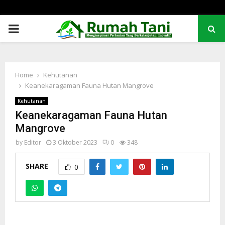
PRIMARY
MENU
Home
Kehutanan
Keanekaragaman Fauna Hutan Mangrove
Kehutanan
Keanekaragaman Fauna Hutan
Mangrove
by
Editor
3 Oktober 2023
0
348
SHARE
0