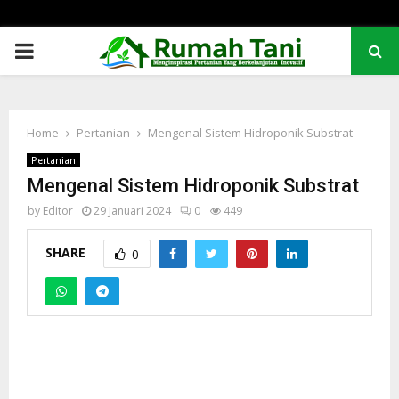
PRIMARY
MENU
Home
Pertanian
Mengenal Sistem Hidroponik Substrat
Pertanian
Mengenal Sistem Hidroponik Substrat
by
Editor
29 Januari 2024
0
449
SHARE
0