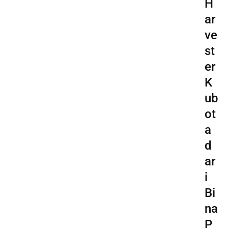
H
ar
ve
st
er
K
ub
ot
a
d
ar
i
Bi
na
P