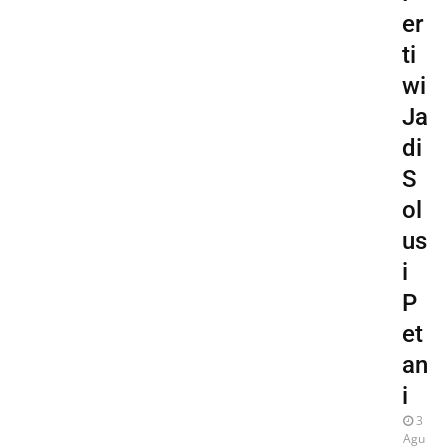
er
ti
wi
Ja
di
S
ol
us
i
P
et
an
i
3
Agu