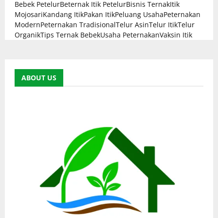
Bebek Petelur
Beternak Itik Petelur
Bisnis Ternak
Itik
Mojosari
Kandang Itik
Pakan Itik
Peluang Usaha
Peternakan
Modern
Peternakan Tradisional
Telur Asin
Telur Itik
Telur
Organik
Tips Ternak Bebek
Usaha Peternakan
Vaksin Itik
ABOUT US