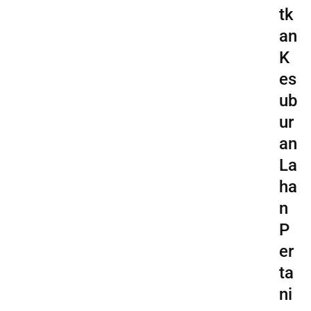
tk
an
K
es
ub
ur
an
La
ha
n
P
er
ta
ni