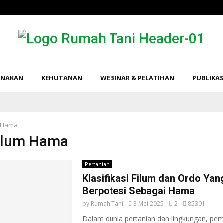
RNAKAN
KEHUTANAN
WEBINAR & PELATIHAN
PUBLIKAS
m Hama
Filum Hama
Pertanian
Klasifikasi Filum dan Ordo Yan
Berpotesi Sebagai Hama
by
Rumah Tani
3 Mei 2025
2
85301
Dalam dunia pertanian dan lingkungan, p