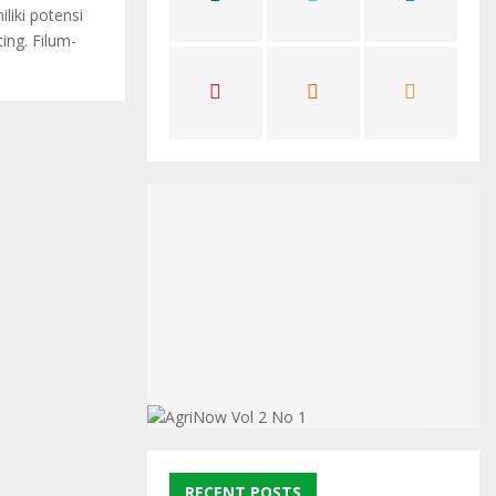
liki potensi
C
ing. Filum-
H
RECENT POSTS