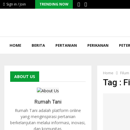
Sign in / Join
TRENDING NOW
HOME
BERITA
PERTANIAN
PERIKANAN
PETE
Home
Filu
ABOUT US
Tag : 
Rumah Tani
Rumah Tani adalah platform online
yang menginspirasi pertanian
berkelanjutan melalui informasi, inovasi,
dan komunitas.