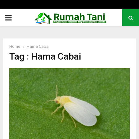
PRIMARY
MENU
Home
Hama Cabai
Tag : Hama Cabai