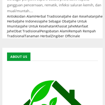
gangguan pencernaan, rematik, infeksi saluran kemih, dan
mual/muntah....
Antioksidan Alami
Herbal Tradisional
Jahe dan Kesehatan
Jahe
Herbal
Jahe Indonesia
Jahe Sebagai Obat
Jahe Untuk
Imunitas
Jahe Untuk Kesehatan
Khasiat Jahe
Manfaat
Jahe
Obat Tradisional
Pengobatan Alami
Rempah Rempah
Tradisional
Tanaman Herbal
Zingiber Officinale
ABOUT US