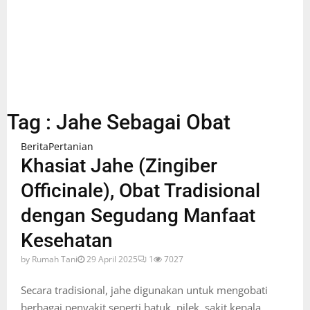
Tag : Jahe Sebagai Obat
Berita
Pertanian
Khasiat Jahe (Zingiber
Officinale), Obat Tradisional
dengan Segudang Manfaat
Kesehatan
by
Rumah Tani
29 April 2025
1
7027
Secara tradisional, jahe digunakan untuk mengobati
berbagai penyakit seperti batuk, pilek, sakit kepala,