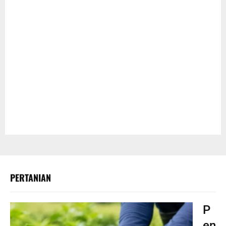
PERTANIAN
P
en