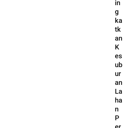
in
g
ka
tk
an
K
es
ub
ur
an
La
ha
n
P
er