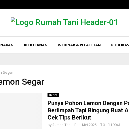
RNAKAN
KEHUTANAN
WEBINAR & PELATIHAN
PUBLIKAS
n Segar
Lemon Segar
Berita
Punya Pohon Lemon Dengan P
Berlimpah Tapi Bingung Buat 
Cek Tips Berikut
by
Rumah Tani
11 Mei 2025
0
19041