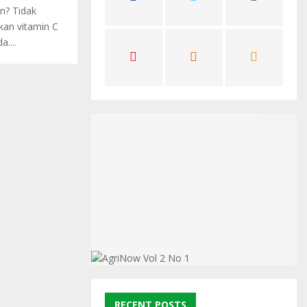
n? Tidak
C
kan vitamin C
H
....
RECENT POSTS