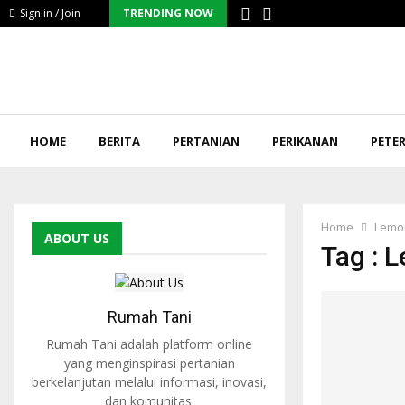
Sign in / Join
TRENDING NOW
HOME
BERITA
PERTANIAN
PERIKANAN
PETE
Home
Lemo
ABOUT US
Tag : 
Rumah Tani
Rumah Tani adalah platform online
yang menginspirasi pertanian
berkelanjutan melalui informasi, inovasi,
dan komunitas.