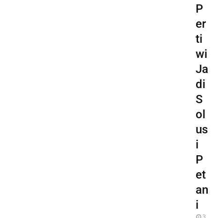
P
er
ti
wi
Ja
di
S
ol
us
i
P
et
an
i
3