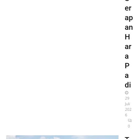
er
ap
an
H
ar
a
P
a
di
29
Juli
202
6
0