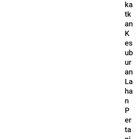
ka
tk
an
K
es
ub
ur
an
La
ha
n
P
er
ta