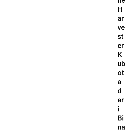
ne
H
ar
ve
st
er
K
ub
ot
a
d
ar
i
Bi
na