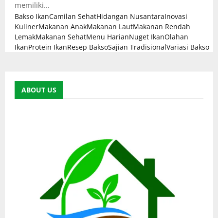
memiliki...
Bakso Ikan
Camilan Sehat
Hidangan Nusantara
Inovasi
Kuliner
Makanan Anak
Makanan Laut
Makanan Rendah
Lemak
Makanan Sehat
Menu Harian
Nuget Ikan
Olahan
Ikan
Protein Ikan
Resep Bakso
Sajian Tradisional
Variasi Bakso
ABOUT US