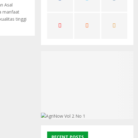
an Asal
C
ga manfaat
H
alitas tinggi
RECENT POSTS