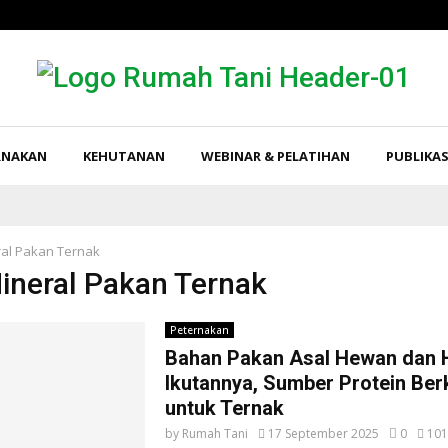
RNAKAN
KEHUTANAN
WEBINAR & PELATIHAN
PUBLIKAS
al Pakan Ternak
Mineral Pakan Ternak
Peternakan
Bahan Pakan Asal Hewan dan H
Ikutannya, Sumber Protein Ber
untuk Ternak
by
Rumah Tani
17 September 2025
0
101