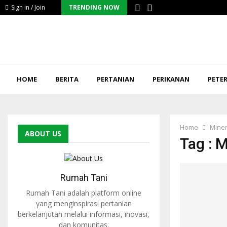
Sign in / Join
TRENDING NOW
HOME
BERITA
PERTANIAN
PERIKANAN
PETE
Home
Miner
ABOUT US
Tag : 
Rumah Tani
Rumah Tani adalah platform online
yang menginspirasi pertanian
berkelanjutan melalui informasi, inovasi,
dan komunitas.