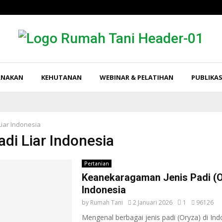
RNAKAN
KEHUTANAN
WEBINAR & PELATIHAN
PUBLIKAS
Liar Indonesia
adi Liar Indonesia
Pertanian
Keanekaragaman Jenis Padi (O
Indonesia
by
Rumah Tani
2 Januari 2026
1
96126
Mengenal berbagai jenis padi (Oryza) di Ind