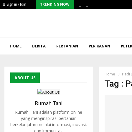
Sign in / Join
TRENDING NOW
HOME
BERITA
PERTANIAN
PERIKANAN
PETE
Home
Padi 
ABOUT US
Tag : P
Rumah Tani
Rumah Tani adalah platform online
yang menginspirasi pertanian
berkelanjutan melalui informasi, inovasi,
dan komunitas.