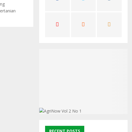
ang
C
ertanian
H
RECENT POSTS