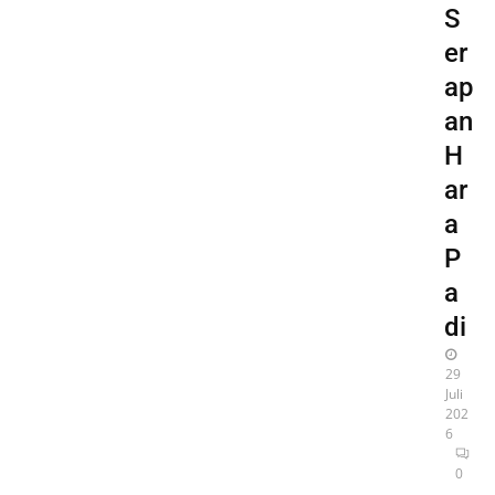
S
er
ap
an
H
ar
a
P
a
di
29
Juli
202
6
0