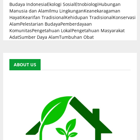
Budaya Indonesia
Ekologi Sosial
Etnobiologi
Hubungan
Manusia dan Alam
Ilmu Lingkungan
Keanekaragaman
Hayati
Kearifan Tradisional
Kehidupan Tradisional
Konservasi
Alam
Pelestarian Budaya
Pemberdayaan
Komunitas
Pengetahuan Lokal
Pengetahuan Masyarakat
Adat
Sumber Daya Alam
Tumbuhan Obat
ABOUT US