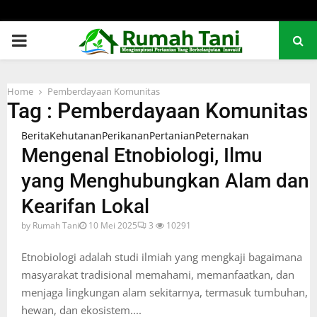
PRIMARY
MENU
Home
Pemberdayaan Komunitas
Tag : Pemberdayaan Komunitas
Berita
Kehutanan
Perikanan
Pertanian
Peternakan
Mengenal Etnobiologi, Ilmu
yang Menghubungkan Alam dan
Kearifan Lokal
by
Rumah Tani
10 Mei 2025
3
10291
Etnobiologi adalah studi ilmiah yang mengkaji bagaimana
masyarakat tradisional memahami, memanfaatkan, dan
menjaga lingkungan alam sekitarnya, termasuk tumbuhan,
hewan, dan ekosistem....