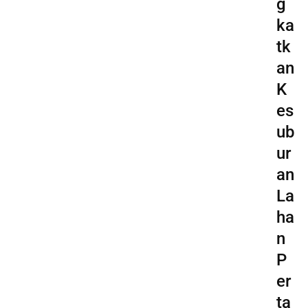
g
ka
tk
an
K
es
ub
ur
an
La
ha
n
P
er
ta