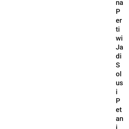
na
P
er
ti
wi
Ja
di
S
ol
us
i
P
et
an
i