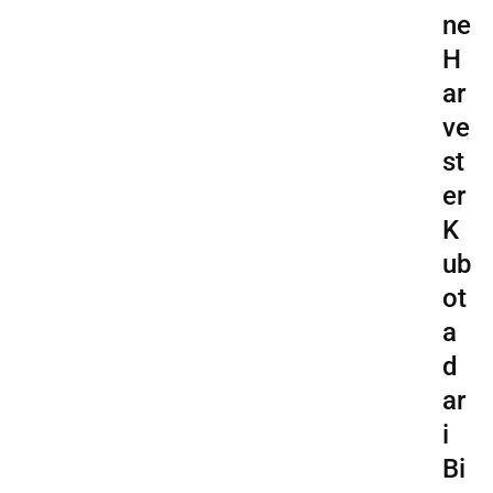
ne
H
ar
ve
st
er
K
ub
ot
a
d
ar
i
Bi