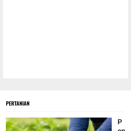
PERTANIAN
P
en