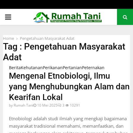
PRIMARY
MENU
Home
Pengetahuan Masyarakat Adat
Tag : Pengetahuan Masyarakat
Adat
Berita
Kehutanan
Perikanan
Pertanian
Peternakan
Mengenal Etnobiologi, Ilmu
yang Menghubungkan Alam dan
Kearifan Lokal
by
Rumah Tani
10 Mei 2025
3
10291
Etnobiologi adalah studi ilmiah yang mengkaji bagaimana
masyarakat tradisional memahami, memanfaatkan, dan