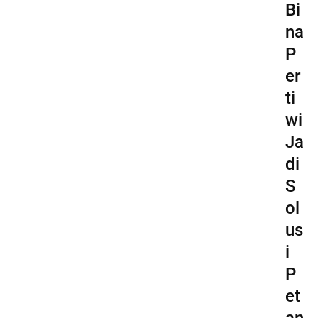
Bi
na
P
er
ti
wi
Ja
di
S
ol
us
i
P
et
an