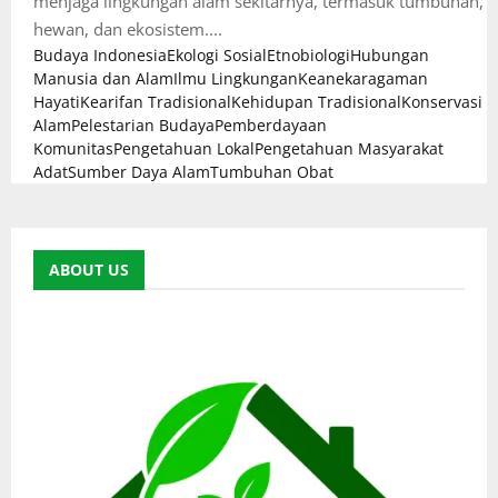
menjaga lingkungan alam sekitarnya, termasuk tumbuhan,
hewan, dan ekosistem....
Budaya Indonesia
Ekologi Sosial
Etnobiologi
Hubungan
Manusia dan Alam
Ilmu Lingkungan
Keanekaragaman
Hayati
Kearifan Tradisional
Kehidupan Tradisional
Konservasi
Alam
Pelestarian Budaya
Pemberdayaan
Komunitas
Pengetahuan Lokal
Pengetahuan Masyarakat
Adat
Sumber Daya Alam
Tumbuhan Obat
ABOUT US