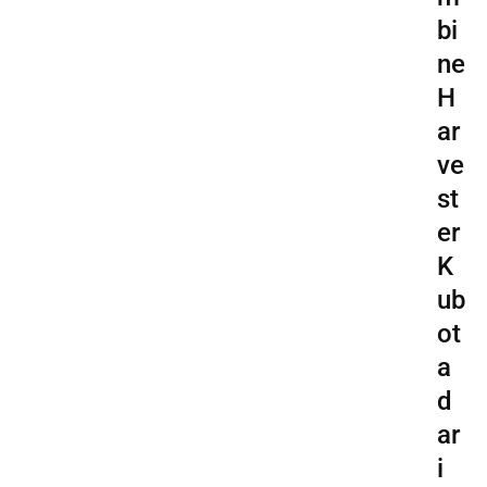
bi
ne
H
ar
ve
st
er
K
ub
ot
a
d
ar
i