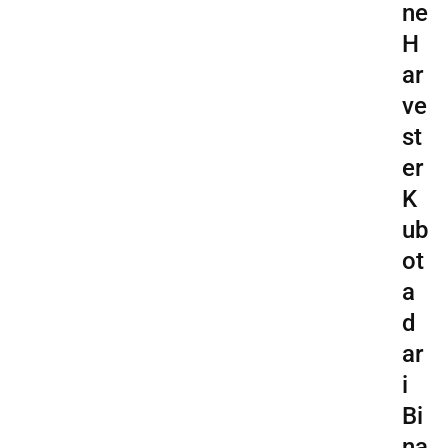
ne
H
ar
ve
st
er
K
ub
ot
a
d
ar
i
Bi
na