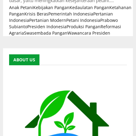
dasar, yaitu meningkatkan kesejahteraan petani....
Anak Petani
Kebijakan Pangan
Kedaulatan Pangan
Ketahanan
Pangan
Krisis Beras
Pemerintah Indonesia
Pertanian
Indonesia
Pertanian Modern
Petani Indonesia
Prabowo
Subianto
Presiden Indonesia
Produksi Pangan
Reformasi
Agraria
Swasembada Pangan
Wawancara Presiden
ABOUT US