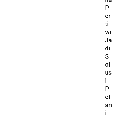
P
er
ti
wi
Ja
di
S
ol
us
i
P
et
an
i