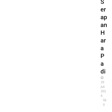
S
er
ap
an
H
ar
a
P
a
di
29
Juli
202
6
0