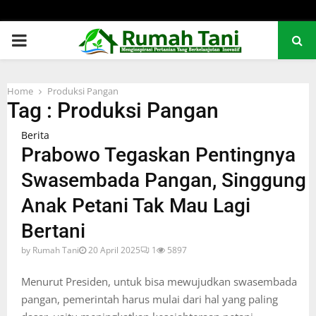
PRIMARY
MENU
Home
Produksi Pangan
Tag : Produksi Pangan
Berita
Prabowo Tegaskan Pentingnya
Swasembada Pangan, Singgung
Anak Petani Tak Mau Lagi
Bertani
by
Rumah Tani
20 April 2025
1
5897
Menurut Presiden, untuk bisa mewujudkan swasembada
pangan, pemerintah harus mulai dari hal yang paling