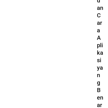
d
an
C
ar
a
A
pli
ka
si
ya
n
g
B
en
ar