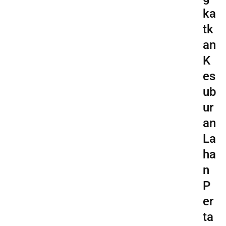
ka
tk
an
K
es
ub
ur
an
La
ha
n
P
er
ta