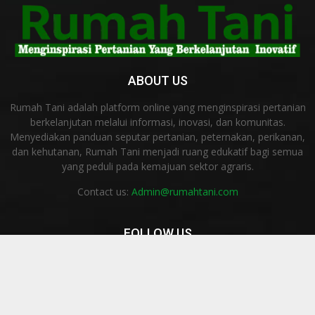
ABOUT US
Rumah Tani adalah platform online yang menginspirasi pertanian
berkelanjutan melalui informasi, inovasi, dan komunitas.
Menyediakan panduan seputar pertanian, peternakan, perikanan,
dan kehutanan, Rumah Tani menjadi ruang edukatif bagi semua
yang peduli pada kemajuan sektor agraris.
Contact us:
Admin@rumahtani.com
FOLLOW US