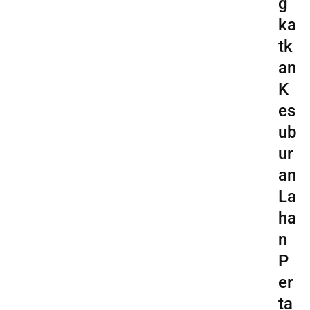
g
ka
tk
an
K
es
ub
ur
an
La
ha
n
P
er
ta