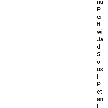
na
P
er
ti
wi
Ja
di
S
ol
us
i
P
et
an
i