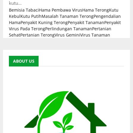
kutu...
Bemisia Tabaci
Hama Pembawa Virus
Hama Terong
Kutu
Kebul
Kutu Putih
Masalah Tanaman Terong
Pengendalian
Hama
Penyakit Kuning Terong
Penyakit Tanaman
Penyakit
Virus Pada Terong
Perlindungan Tanaman
Pertanian
Sehat
Pertanian Terong
Virus Gemini
Virus Tanaman
ABOUT US