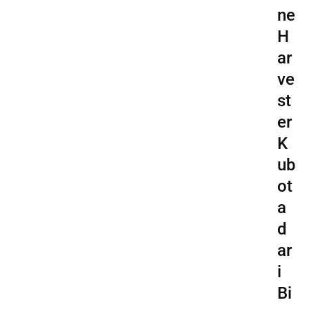
ne
H
ar
ve
st
er
K
ub
ot
a
d
ar
i
Bi