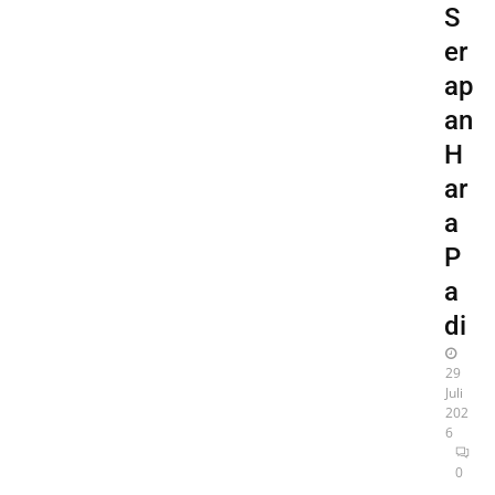
S
er
ap
an
H
ar
a
P
a
di
29
Juli
202
6
0