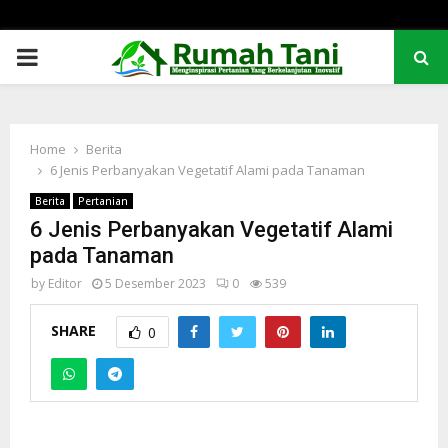
PRIMARY
MENU
Home
Berita
6 Jenis Perbanyakan Vegetatif Alami pada Tanaman
Berita
Pertanian
6 Jenis Perbanyakan Vegetatif Alami
pada Tanaman
by
Editor
5 Desember 2023
0
539
SHARE
0