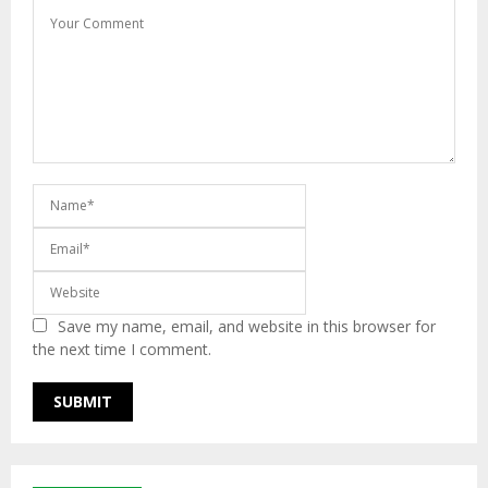
Save my name, email, and website in this browser for
the next time I comment.