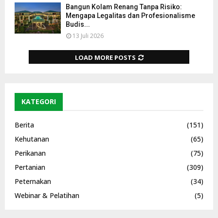
Bangun Kolam Renang Tanpa Risiko:
Mengapa Legalitas dan Profesionalisme
Budis...
13 Juli 2026
LOAD MORE POSTS
KATEGORI
Berita
(151)
Kehutanan
(65)
Perikanan
(75)
Pertanian
(309)
Peternakan
(34)
Webinar & Pelatihan
(5)