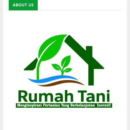
ABOUT US