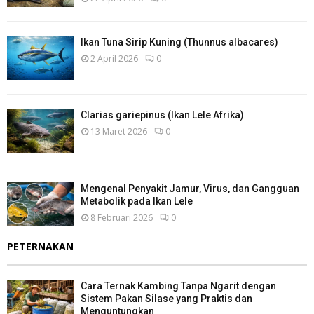
Ikan Tuna Sirip Kuning (Thunnus albacares)
2 April 2026
0
Clarias gariepinus (Ikan Lele Afrika)
13 Maret 2026
0
Mengenal Penyakit Jamur, Virus, dan Gangguan
Metabolik pada Ikan Lele
8 Februari 2026
0
PETERNAKAN
Cara Ternak Kambing Tanpa Ngarit dengan
Sistem Pakan Silase yang Praktis dan
Menguntungkan