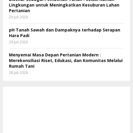
Lingkungan untuk Meningkatkan Kesuburan Lahan
Pertanian
29 Juli 2026
pH Tanah Sawah dan Dampaknya terhadap Serapan
Hara Padi
29 Juli 2026
Menyemai Masa Depan Pertanian Modern :
Merekonsiliasi Riset, Edukasi, dan Komunitas Melalui
Rumah Tani
28 Juli 2026