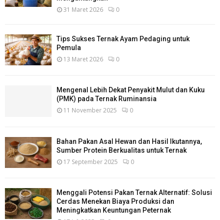
31 Maret 2026
0
Tips Sukses Ternak Ayam Pedaging untuk
Pemula
13 Maret 2026
0
Mengenal Lebih Dekat Penyakit Mulut dan Kuku
(PMK) pada Ternak Ruminansia
11 November 2025
0
Bahan Pakan Asal Hewan dan Hasil Ikutannya,
Sumber Protein Berkualitas untuk Ternak
17 September 2025
0
Menggali Potensi Pakan Ternak Alternatif: Solusi
Cerdas Menekan Biaya Produksi dan
Meningkatkan Keuntungan Peternak