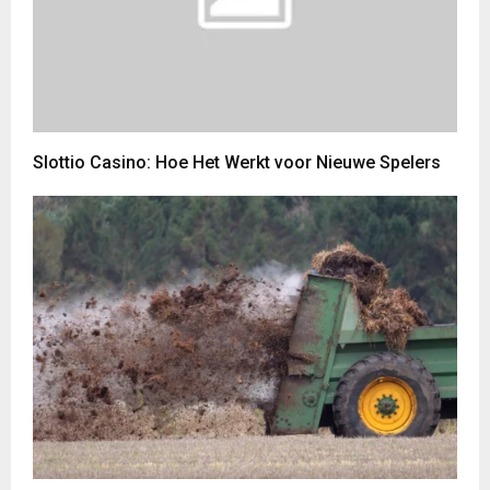
Slottio Casino: Hoe Het Werkt voor Nieuwe Spelers