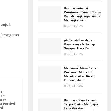
Biochar sebagai
Pembenah Tanah : Solusi
Ramah Lingkungan untuk
Meningkatkan...
onjol.
29 Juli 2026
r kesegaran
pH Tanah Sawah dan
Dampaknya terhadap
Serapan Hara Padi
29 Juli 2026
Menyemai Masa Depan
Pertanian Modern :
Merekonsiliasi Riset,
Edukasi, dan...
28 Juli 2026
at
bah,
ster
Bangun Kolam Renang
a Pertiwi
Tanpa Risiko: Mengapa
ni
Legalitas dan