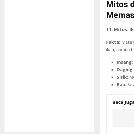
Mitos 
Memasa
11. Mitos: I
Fakta:
Mata y
ikan, namun b
Insang:
Daging:
Sisik:
Me
Bau:
Seg
Baca Juga