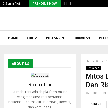
Sign in / Join
TRENDING NOW
HOME
BERITA
PERTANIAN
PERIKANAN
PETE
Home
Peri
ABOUT US
Perikanan
Mitos 
Dan Ri
Rumah Tani
Rumah Tani adalah platform online
by
Rumah Tani
yang menginspirasi pertanian
berkelanjutan melalui informasi, inovasi,
SHARE
dan komunitas.