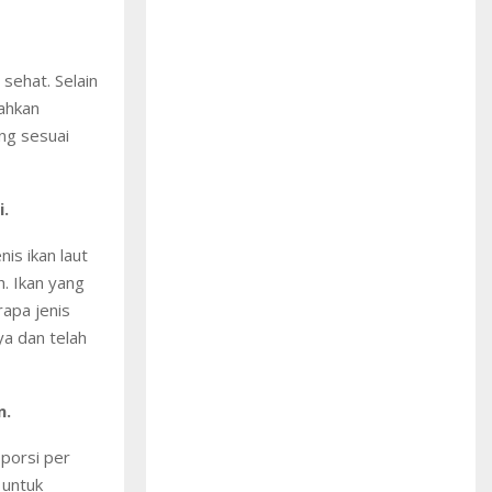
sehat. Selain
bahkan
ng sesuai
i.
is ikan laut
. Ikan yang
rapa jenis
ya dan telah
n.
 porsi per
 untuk