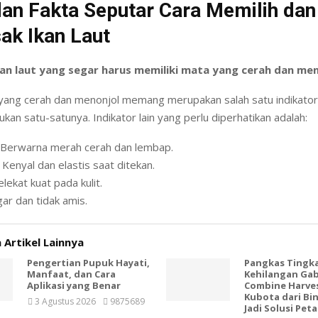
dan Fakta Seputar Cara Memilih dan
k Ikan Laut
kan laut yang segar harus memiliki mata yang cerah dan men
ang cerah dan menonjol memang merupakan salah satu indikato
ukan satu-satunya. Indikator lain yang perlu diperhatikan adalah:
Berwarna merah cerah dan lembap.
Kenyal dan elastis saat ditekan.
lekat kuat pada kulit.
ar dan tidak amis.
 Artikel Lainnya
Pengertian Pupuk Hayati,
Pangkas Tingk
Manfaat, dan Cara
Kehilangan Ga
Aplikasi yang Benar
Combine Harve
Kubota dari Bin
3 Agustus 2026
9875689
Jadi Solusi Peta