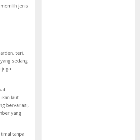
memilih jenis
arden, teri,
n yang sedang
u juga
aat
ikan laut
ng bervariasi,
umber yang
timal tanpa