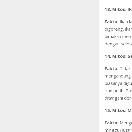
13. Mitos: I
Fakta:
Ikan l
digoreng, ika
dimakan ment
dengan seler
14. Mitos: S
Fakta:
Tidak 
mengandung p
biasanya digu
ikan putih. P
ditangani den
15. Mitos: M
Fakta:
Mengon
minggu) just