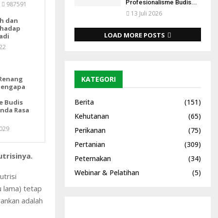
Profesionalisme Budis...
987591
13 Juli 2026
h dan
rhadap
LOAD MORE POSTS
adi
22
Renang
KATEGORI
Mengapa
Berita
(151)
e Budis
Anda Rasa
Kehutanan
(65)
029
Perikanan
(75)
Pertanian
(309)
trisinya.
Peternakan
(34)
Webinar & Pelatihan
(5)
trisi
 lama) tetap
ankan adalah