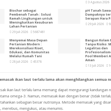
3 Agustus 2026
Biochar sebagai
pH Tanah Sawa
Pembenah Tanah : Solusi
Dampaknya te
Ramah Lingkungan untuk
Serapan Hara P
Meningkatkan Kesuburan
29 Juli 2026
9
Lahan Pertanian
29 Juli 2026
5687481
Menyemai Masa Depan
Bangun Kolam 
Pertanian Modern :
Tanpa Risiko: 
Merekonsiliasi Riset,
Legalitas dan
Edukasi, dan Komunitas
Profesionalism
Melalui Rumah Tani
Pool Memberi 
Aman
28 Juli 2026
45378
13 Juli 2026
1
Memasak ikan laut terlalu lama akan menghilangkan semua nu
k ikan laut terlalu lama memang dapat mengurangi kandungan nu
rutama omega-3. Namun, memasak ikan dengan benar (tidak terlalu
ahankan sebagian besar nutrisinya. Metode memasak yang disar
 merebus, mengukus, atau menumis.