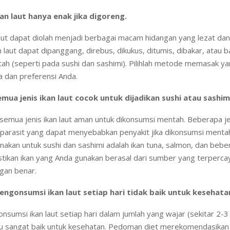
kan laut hanya enak jika digoreng.
aut dapat diolah menjadi berbagai macam hidangan yang lezat dan 
n laut dapat dipanggang, direbus, dikukus, ditumis, dibakar, atau 
ah (seperti pada sushi dan sashimi). Pilihlah metode memasak ya
a dan preferensi Anda.
emua jenis ikan laut cocok untuk dijadikan sushi atau sashim
semua jenis ikan laut aman untuk dikonsumsi mentah. Beberapa jen
arasit yang dapat menyebabkan penyakit jika dikonsumsi mentah
nakan untuk sushi dan sashimi adalah ikan tuna, salmon, dan bebe
astikan ikan yang Anda gunakan berasal dari sumber yang terperca
gan benar.
engonsumsi ikan laut setiap hari tidak baik untuk kesehata
sumsi ikan laut setiap hari dalam jumlah yang wajar (sekitar 2-3
ru sangat baik untuk kesehatan. Pedoman diet merekomendasikan