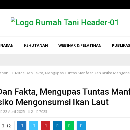
RNAKAN
KEHUTANAN
WEBINAR & PELATIHAN
PUBLIKAS
kanan
Mitos Dan Fakta, Mengupas Tuntas Manfaat Dan Risiko Mengons
Dan Fakta, Mengupas Tuntas Man
siko Mengonsumsi Ikan Laut
22 April 2025
2
7025
12