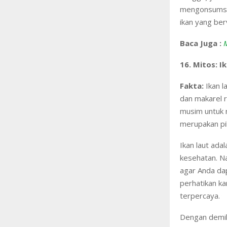
mengonsumsi s
ikan yang be
Baca Juga :
16. Mitos: I
Fakta:
Ikan l
dan makarel 
musim untuk m
merupakan pil
Ikan laut ada
kesehatan. N
agar Anda dap
perhatikan ka
terpercaya.
Dengan demik