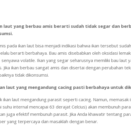
an laut yang berbau amis berarti sudah tidak segar dan be
sumsi.
is pada ikan laut bisa menjadi indikasi bahwa ikan tersebut sudah
elalu berarti berbahaya. Bau amis disebabkan oleh oksidasi lemak
enyawa volatile. Ikan yang segar seharusnya memiliki bau laut 
s. Jika ikan berbau sangat amis dan disertai dengan perubahan tek
baiknya tidak dikonsumsi.
Ikan laut yang mengandung cacing pasti berbahaya untuk di
 ikan laut mengandung parasit seperti cacing. Namun, memasak 
 suhu internal mencapai 63 derajat Celcius) akan membunuh paras
n juga efektif membunuh parasit. Jika Anda khawatir tentang paras
mber yang terpercaya dan masaklah dengan benar.