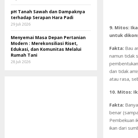
pH Tanah Sawah dan Dampaknya
terhadap Serapan Hara Padi
29 Juli 2026
9. Mitos: Ik
untuk dikon
Menyemai Masa Depan Pertanian
Modern : Merekonsiliasi Riset,
Fakta:
Bau am
Edukasi, dan Komunitas Melalui
Rumah Tani
namun tidak s
28 Juli 2026
pembentukan s
dan tidak ami
atau rasa, se
10. Mitos: 
Fakta:
Banyak
benar (sampai
Pembekuan ika
ikan dari su