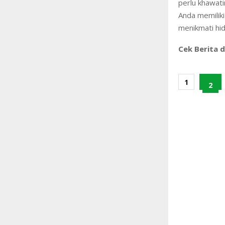
perlu khawatir
Anda memiliki
menikmati hid
Cek Berita d
1
2