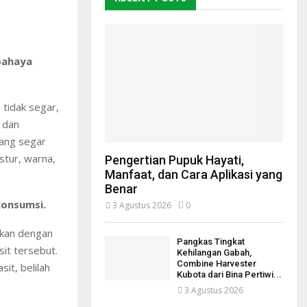
rbahaya
 tidak segar,
 dan
yang segar
stur, warna,
Pengertian Pupuk Hayati,
Manfaat, dan Cara Aplikasi yang
Benar
konsumsi.
3 Agustus 2026
0
ikan dengan
Pangkas Tingkat
it tersebut.
Kehilangan Gabah,
Combine Harvester
it, belilah
Kubota dari Bina Pertiwi...
3 Agustus 2026