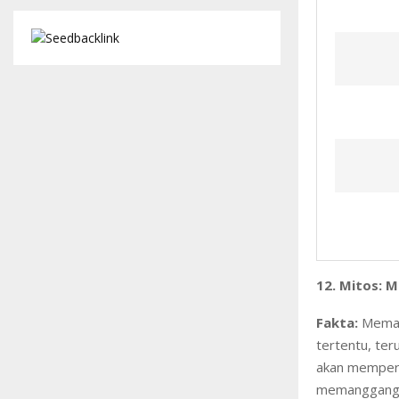
12. Mitos: 
Fakta:
Memasa
tertentu, te
akan mempert
memanggang,