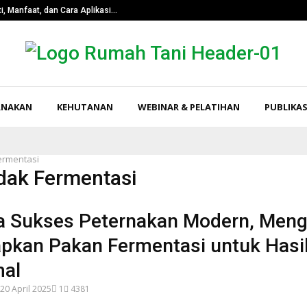
i, Manfaat, dan Cara Aplikasi…
Pangkas Tingk
RNAKAN
KEHUTANAN
WEBINAR & PELATIHAN
PUBLIKAS
ermentasi
edak Fermentasi
a Sukses Peternakan Modern, Meng
pkan Pakan Fermentasi untuk Hasi
al
20 April 2025
1
4381