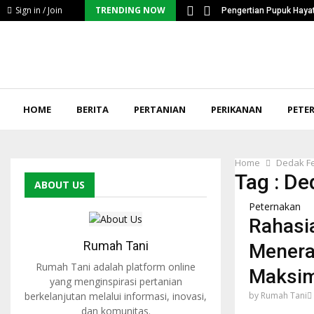
Sign in / Join
TRENDING NOW
ntangan Serius Petani…
Pengertian Pupuk Hayat
HOME
BERITA
PERTANIAN
PERIKANAN
PETE
Home
Dedak F
Tag : D
ABOUT US
Peternakan
Rahasi
Rumah Tani
Menera
Rumah Tani adalah platform online
Maksim
yang menginspirasi pertanian
berkelanjutan melalui informasi, inovasi,
by
Rumah Tani
dan komunitas.