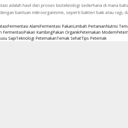
asi adalah hasil dari proses bioteknologi sederhana di mana bah
dengan bantuan mikroorganisme, seperti bakteri baik atau ragi, d
tasi
Fermentasi Alami
Fermentasi Pakan
Limbah Pertanian
Nutrisi Tern
n Fermentasi
Pakan Kambing
Pakan Organik
Peternakan Modern
Peter
Susu Sapi
Teknologi Peternakan
Ternak Sehat
Tips Peternak