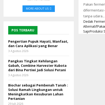
Pakan ferment
MORE ABOUT US
difermentasi 
tanpa udara...
Dedak Fermen
Alternatif
Paka
POS TERBARU
Sapi
Produksi 
Pengertian Pupuk Hayati, Manfaat,
dan Cara Aplikasi yang Benar
3 Agustus 2026
Pangkas Tingkat Kehilangan
Gabah, Combine Harvester Kubota
dari Bina Pertiwi Jadi Solusi Petani
3 Agustus 2026
Biochar sebagai Pembenah Tanah :
Solusi Ramah Lingkungan untuk
Meningkatkan Kesuburan Lahan
Pertanian
29 Juli 2026