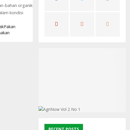
an-bahan organik
C
alam kondisi
H
ak
Pakan
nakan
RECENT POSTS