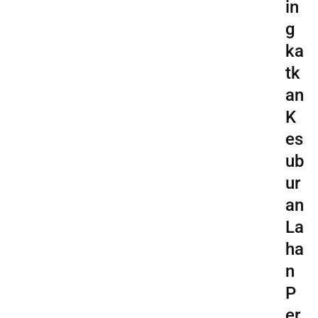
in
g
ka
tk
an
K
es
ub
ur
an
La
ha
n
P
er