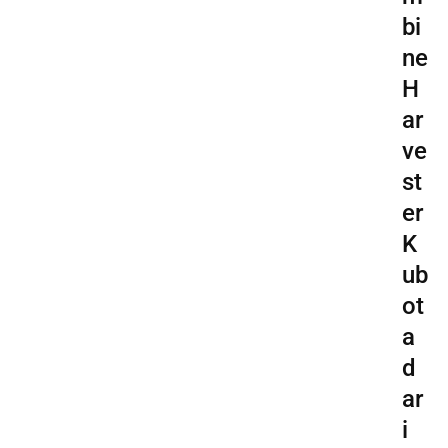
bi
ne
H
ar
ve
st
er
K
ub
ot
a
d
ar
i