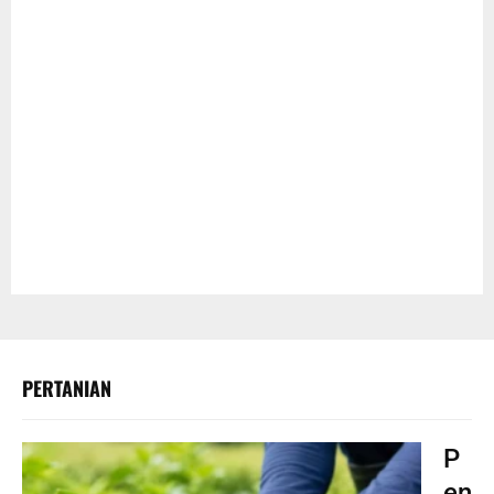
PERTANIAN
P
en