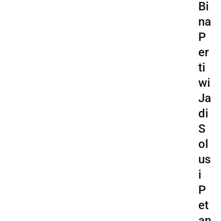
Bi
na
P
er
ti
wi
Ja
di
S
ol
us
i
P
et
an