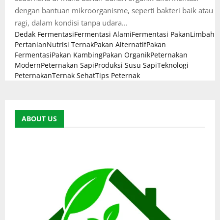
dengan bantuan mikroorganisme, seperti bakteri baik atau
ragi, dalam kondisi tanpa udara...
Dedak Fermentasi
Fermentasi Alami
Fermentasi Pakan
Limbah
Pertanian
Nutrisi Ternak
Pakan Alternatif
Pakan
Fermentasi
Pakan Kambing
Pakan Organik
Peternakan
Modern
Peternakan Sapi
Produksi Susu Sapi
Teknologi
Peternakan
Ternak Sehat
Tips Peternak
ABOUT US