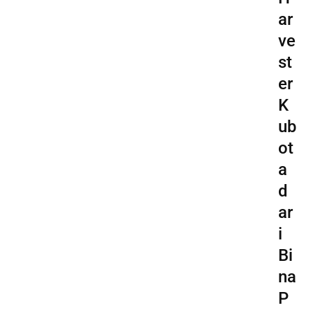
ar
ve
st
er
K
ub
ot
a
d
ar
i
Bi
na
P