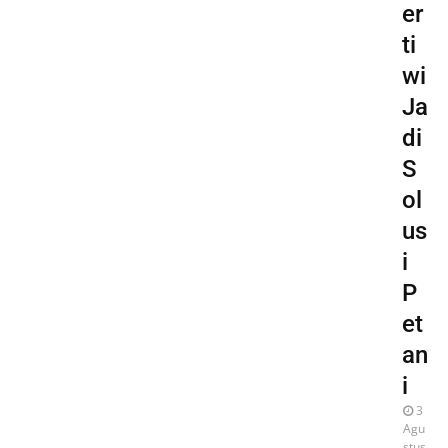
er
ti
wi
Ja
di
S
ol
us
i
P
et
an
i
3
Agu
stus