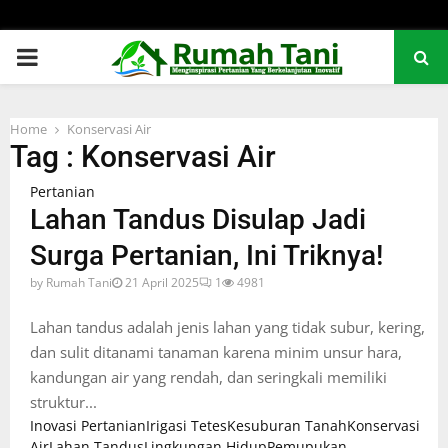
PRIMARY
MENU
Home
Konservasi Air
Tag : Konservasi Air
Pertanian
Lahan Tandus Disulap Jadi
Surga Pertanian, Ini Triknya!
by
Rumah Tani
21 April 2025
1
4981
Lahan tandus adalah jenis lahan yang tidak subur, kering,
dan sulit ditanami tanaman karena minim unsur hara,
kandungan air yang rendah, dan seringkali memiliki
struktur...
Inovasi Pertanian
Irigasi Tetes
Kesuburan Tanah
Konservasi
Air
Lahan Tandus
Lingkungan Hidup
Pemupukan