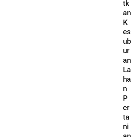
tk
an
K
es
ub
ur
an
La
ha
n
P
er
ta
ni
an