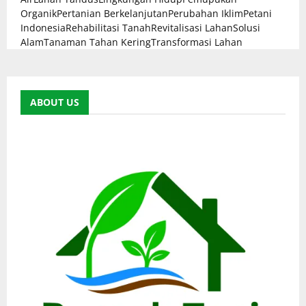
Organik
Pertanian Berkelanjutan
Perubahan Iklim
Petani
Indonesia
Rehabilitasi Tanah
Revitalisasi Lahan
Solusi
Alam
Tanaman Tahan Kering
Transformasi Lahan
ABOUT US