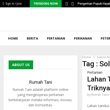
Sign in / Join
TRENDING NOW
ntangan Serius Petani…
Pengertian Pupuk Hayat
HOME
BERITA
PERTANIAN
PERIKANAN
PETE
Home
Solusi A
Tag : So
ABOUT US
Pertanian
Lahan T
Rumah Tani
Triknya
Rumah Tani adalah platform online
yang menginspirasi pertanian
by
Rumah Tani
berkelanjutan melalui informasi, inovasi,
dan komunitas.
Lahan tandus 