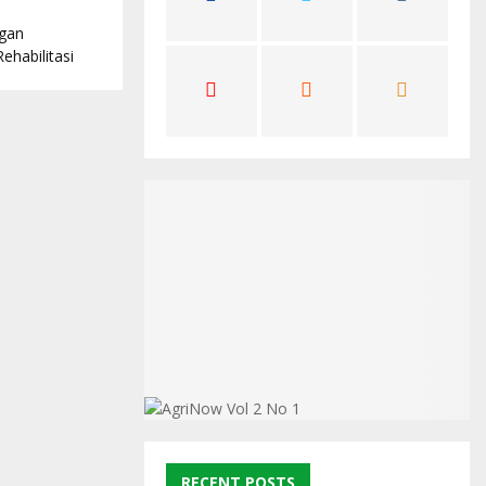
C
gan
Rehabilitasi
H
RECENT POSTS