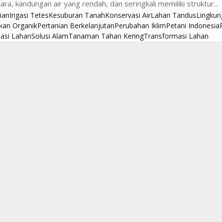
ara, kandungan air yang rendah, dan seringkali memiliki struktur...
ian
Irigasi Tetes
Kesuburan Tanah
Konservasi Air
Lahan Tandus
Lingkun
an Organik
Pertanian Berkelanjutan
Perubahan Iklim
Petani Indonesia
sasi Lahan
Solusi Alam
Tanaman Tahan Kering
Transformasi Lahan