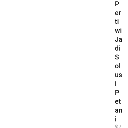
P
er
ti
wi
Ja
di
S
ol
us
i
P
et
an
i
3