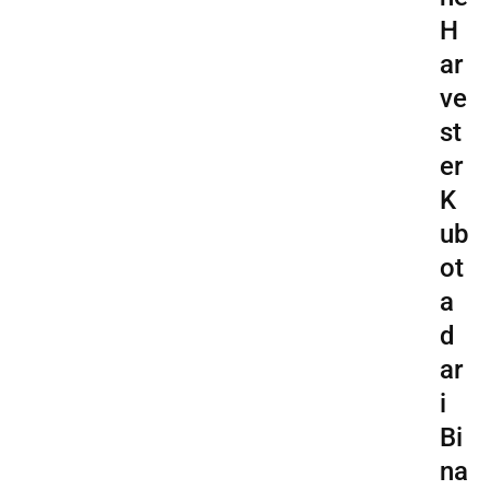
H
ar
ve
st
er
K
ub
ot
a
d
ar
i
Bi
na