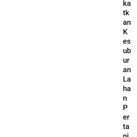
ka
tk
an
K
es
ub
ur
an
La
ha
n
P
er
ta
ni