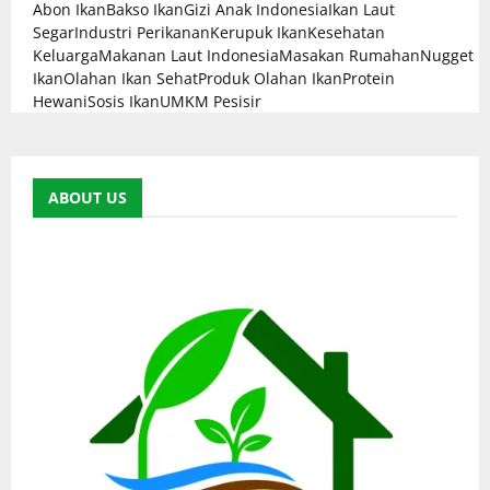
Abon Ikan
Bakso Ikan
Gizi Anak Indonesia
Ikan Laut
Segar
Industri Perikanan
Kerupuk Ikan
Kesehatan
Keluarga
Makanan Laut Indonesia
Masakan Rumahan
Nugget
Ikan
Olahan Ikan Sehat
Produk Olahan Ikan
Protein
Hewani
Sosis Ikan
UMKM Pesisir
ABOUT US