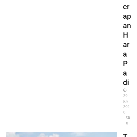
er
ap
an
H
ar
a
P
a
di
29
Juli
202
6
0
T