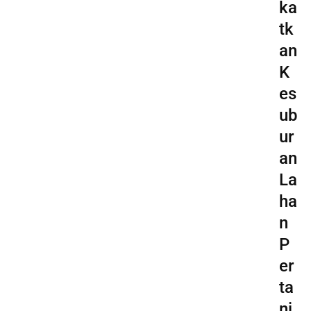
ka
tk
an
K
es
ub
ur
an
La
ha
n
P
er
ta
ni