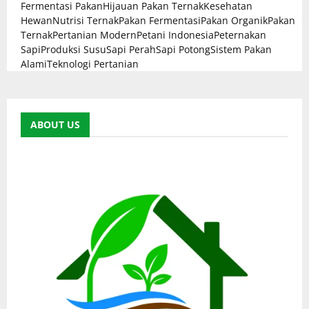
Fermentasi Pakan
Hijauan Pakan Ternak
Kesehatan
Hewan
Nutrisi Ternak
Pakan Fermentasi
Pakan Organik
Pakan
Ternak
Pertanian Modern
Petani Indonesia
Peternakan
Sapi
Produksi Susu
Sapi Perah
Sapi Potong
Sistem Pakan
Alami
Teknologi Pertanian
ABOUT US