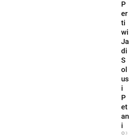
P
er
ti
wi
Ja
di
S
ol
us
i
P
et
an
i
3