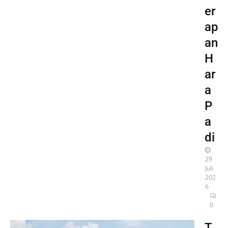
er
ap
an
H
ar
a
P
a
di
29
Juli
202
6
0
T