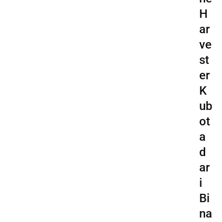
H
ar
ve
st
er
K
ub
ot
a
d
ar
i
Bi
na