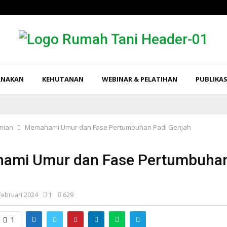
RNAKAN
KEHUTANAN
WEBINAR & PELATIHAN
PUBLIKAS
nian
Memahami Umur dan Fase Pertumbuhan Padi Genjah
ami Umur dan Fase Pertumbuhan
h
Februari 2024
1
629
1