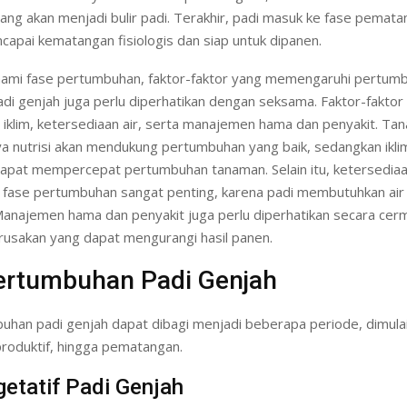
ang akan menjadi bulir padi. Terakhir, padi masuk ke fase pemata
ncapai kematangan fisiologis dan siap untuk dipanen.
ami fase pertumbuhan, faktor-faktor yang memengaruhi pertum
adi genjah juga perlu diperhatikan dengan seksama. Faktor-faktor 
, iklim, ketersediaan air, serta manajemen hama dan penyakit. Ta
ya nutrisi akan mendukung pertumbuhan yang baik, sedangkan ikli
apat mempercepat pertumbuhan tanaman. Selain itu, ketersediaa
 fase pertumbuhan sangat penting, karena padi membutuhkan air
Manajemen hama dan penyakit juga perlu diperhatikan secara cer
usakan yang dapat mengurangi hasil panen.
ertumbuhan Padi Genjah
han padi genjah dapat dibagi menjadi beberapa periode, dimulai
produktif, hingga pematangan.
etatif Padi Genjah