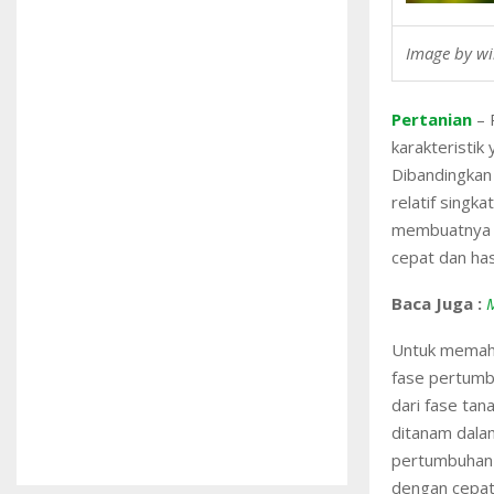
Image by wi
Pertanian
– 
karakteristik
Dibandingkan
relatif singk
membuatnya m
cepat dan has
Baca Juga :
Untuk memaha
fase pertumb
dari fase tan
ditanam dalam
pertumbuhan 
dengan cepat