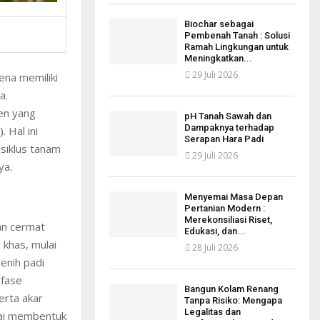
Biochar sebagai
Pembenah Tanah : Solusi
Ramah Lingkungan untuk
Meningkatkan...
29 Juli 2026
ena memiliki
a.
en yang
pH Tanah Sawah dan
Dampaknya terhadap
 Hal ini
Serapan Hara Padi
siklus tanam
29 Juli 2026
ya.
Menyemai Masa Depan
Pertanian Modern :
Merekonsiliasi Riset,
an cermat
Edukasi, dan...
khas, mulai
28 Juli 2026
enih padi
 fase
Bangun Kolam Renang
rta akar
Tanpa Risiko: Mengapa
Legalitas dan
lai membentuk