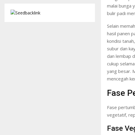
malai bunga y
bulir padi me
Selain memah
hasil panen p
kondisi tanah
subur dan ka
dan lembap d
cukup selama
yang besar. 
mencegah ker
Fase P
Fase pertumbu
vegetatif, re
Fase Veg