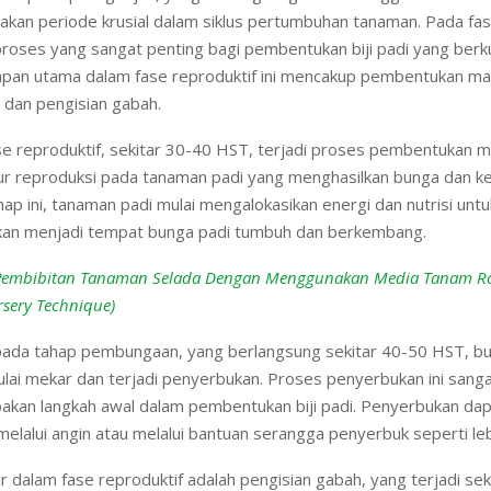
kan periode krusial dalam siklus pertumbuhan tanaman. Pada fase 
roses yang sangat penting bagi pembentukan biji padi yang berku
pan utama dalam fase reproduktif ini mencakup pembentukan mal
dan pengisian gabah.
e reproduktif, sekitar 30-40 HST, terjadi proses pembentukan ma
ur reproduksi pada tanaman padi yang menghasilkan bunga dan ke
hap ini, tanaman padi mulai mengalokasikan energi dan nutrisi u
akan menjadi tempat bunga padi tumbuh dan berkembang.
Pembibitan Tanaman Selada Dengan Menggunakan Media Tanam R
sery Technique)
 pada tahap pembungaan, yang berlangsung sekitar 40-50 HST, b
lai mekar dan terjadi penyerbukan. Proses penyerbukan ini sanga
akan langkah awal dalam pembentukan biji padi. Penyerbukan dap
melalui angin atau melalui bantuan serangga penyerbuk seperti le
r dalam fase reproduktif adalah pengisian gabah, yang terjadi sek