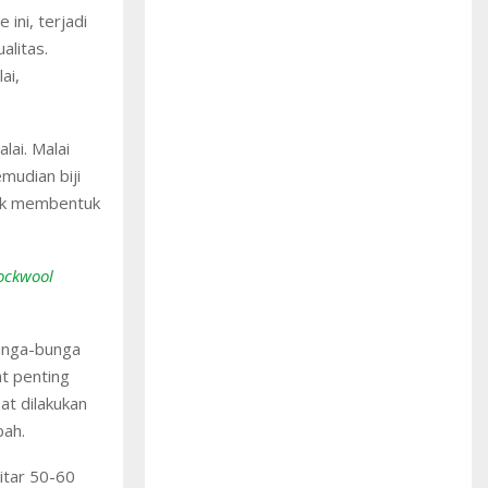
ini, terjadi
alitas.
ai,
lai. Malai
mudian biji
ntuk membentuk
ockwool
unga-bunga
t penting
at dilakukan
bah.
itar 50-60