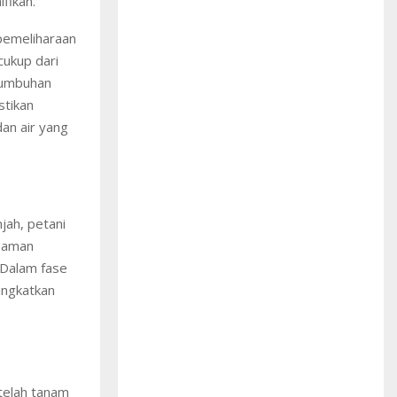
fikan.
 pemeliharaan
cukup dari
tumbuhan
stikan
an air yang
ah, petani
naman
 Dalam fase
ingkatkan
etelah tanam