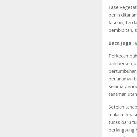
Fase vegetat
benih ditanam
fase ini, ter
pembibitan, 
Baca Juga :
Perkecambaha
dan berkemban
pertumbuhan 
penanaman ben
Selama period
tanaman uta
Setelah tahap
mulai memasu
tunas baru tu
berlangsung 