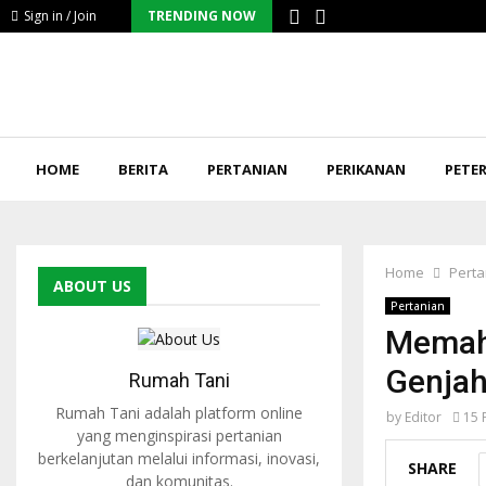
Sign in / Join
TRENDING NOW
HOME
BERITA
PERTANIAN
PERIKANAN
PETE
Home
Perta
ABOUT US
Pertanian
Memah
Genja
Rumah Tani
Rumah Tani adalah platform online
by
Editor
15 
yang menginspirasi pertanian
berkelanjutan melalui informasi, inovasi,
SHARE
dan komunitas.