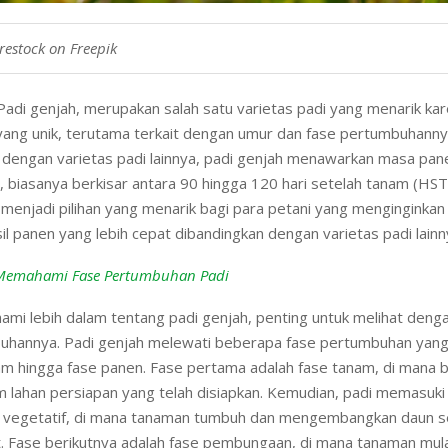
restock on Freepik
Padi genjah, merupakan salah satu varietas padi yang menarik kar
 yang unik, terutama terkait dengan umur dan fase pertumbuhanny
 dengan varietas padi lainnya, padi genjah menawarkan masa pan
at, biasanya berkisar antara 90 hingga 120 hari setelah tanam (HST).
enjadi pilihan yang menarik bagi para petani yang menginginkan 
il panen yang lebih cepat dibandingkan dengan varietas padi lainn
Memahami Fase Pertumbuhan Padi
mi lebih dalam tentang padi genjah, penting untuk melihat deng
uhannya. Padi genjah melewati beberapa fase pertumbuhan yang 
am hingga fase panen. Fase pertama adalah fase tanam, di mana b
 lahan persiapan yang telah disiapkan. Kemudian, padi memasuki
vegetatif, di mana tanaman tumbuh dan mengembangkan daun se
. Fase berikutnya adalah fase pembungaan, di mana tanaman mu