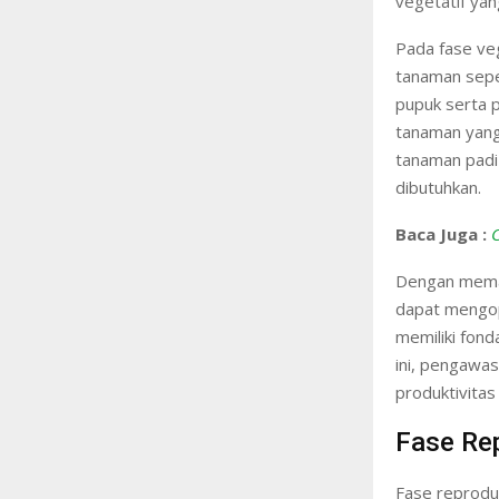
vegetatif yan
Pada fase veg
tanaman seper
pupuk serta 
tanaman yang 
tanaman padi
dibutuhkan.
Baca Juga :
Dengan memah
dapat mengo
memiliki fond
ini, pengawa
produktivitas
Fase Rep
Fase reproduk