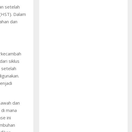
an setelah
 (HST). Dalam
bahan dan
erkecambah
ari siklus
 setelah
digunakan.
enjadi
 sawah dan
 di mana
se ini
umbuhan