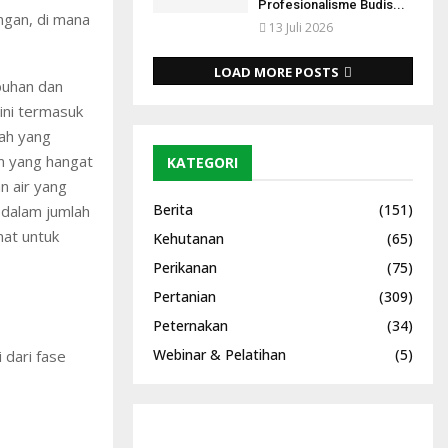
Profesionalisme Budis...
ngan, di mana
13 Juli 2026
LOAD MORE POSTS
buhan dan
ini termasuk
nah yang
m yang hangat
KATEGORI
n air yang
Berita
(151)
 dalam jumlah
mat untuk
Kehutanan
(65)
Perikanan
(75)
Pertanian
(309)
Peternakan
(34)
Webinar & Pelatihan
(5)
 dari fase