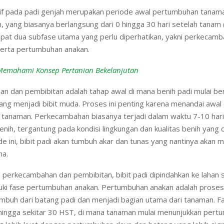
if pada padi genjah merupakan periode awal pertumbuhan tanam
, yang biasanya berlangsung dari 0 hingga 30 hari setelah tanam
dapat dua subfase utama yang perlu diperhatikan, yakni perkecam
serta pertumbuhan anakan.
Memahami Konsep Pertanian Bekelanjutan
n dan pembibitan adalah tahap awal di mana benih padi mulai b
g menjadi bibit muda. Proses ini penting karena menandai awal d
tanaman. Perkecambahan biasanya terjadi dalam waktu 7-10 hari
ih, tergantung pada kondisi lingkungan dan kualitas benih yang 
e ini, bibit padi akan tumbuh akar dan tunas yang nantinya akan m
ma.
 perkecambahan dan pembibitan, bibit padi dipindahkan ke lahan
ki fase pertumbuhan anakan. Pertumbuhan anakan adalah proses
mbuh dari batang padi dan menjadi bagian utama dari tanaman. Fa
hingga sekitar 30 HST, di mana tanaman mulai menunjukkan pert