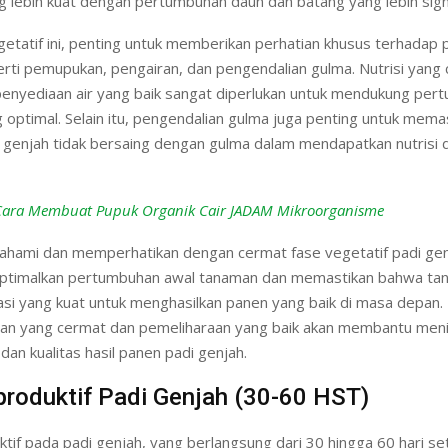
g lebih kuat dengan pertumbuhan daun dan batang yang lebih signi
etatif ini, penting untuk memberikan perhatian khusus terhadap
ti pemupukan, pengairan, dan pengendalian gulma. Nutrisi yang 
penyediaan air yang baik sangat diperlukan untuk mendukung per
optimal. Selain itu, pengendalian gulma juga penting untuk mema
 genjah tidak bersaing dengan gulma dalam mendapatkan nutrisi d
Cara Membuat Pupuk Organik Cair JADAM Mikroorganisme
ami dan memperhatikan dengan cermat fase vegetatif padi genj
ptimalkan pertumbuhan awal tanaman dan memastikan bahwa ta
asi yang kuat untuk menghasilkan panen yang baik di masa depan.
san yang cermat dan pemeliharaan yang baik akan membantu men
 dan kualitas hasil panen padi genjah.
roduktif Padi Genjah (30-60 HST)
tif pada padi genjah, yang berlangsung dari 30 hingga 60 hari s