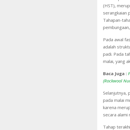
(HST), merupa
serangkaian p
Tahapan-taha
pembungaan, 
Pada awal fas
adalah strukt
padi. Pada ta
malai, yang 
Baca Juga :
(Rockwool Nur
Selanjutnya,
pada malai mu
karena merup
secara alami 
Tahap terakhi